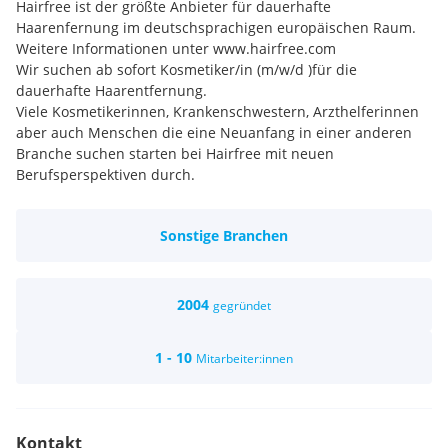
Hairfree ist der größte Anbieter für dauerhafte
Haarenfernung im deutschsprachigen europäischen Raum.
Weitere Informationen unter www.hairfree.com
Wir suchen ab sofort Kosmetiker/in (m/w/d )für die
dauerhafte Haarentfernung.
Viele Kosmetikerinnen, Krankenschwestern, Arzthelferinnen
aber auch Menschen die eine Neuanfang in einer anderen
Branche suchen starten bei Hairfree mit neuen
Berufsperspektiven durch.
Quer Einstieg möglich aufgrund der unternehmensinternen
Ausbildung.
Sonstige Branchen
Sie sind kommunikativ, arbeiten gerne mit Menschen und
wollen ihre Zukunft mit bestimmen? Dann sind sie bei uns
am richtigen Platz.
Wir bieten Ihnen eine vielseitige, abwechlungsreiche und
2004
gegründet
lukrative Arbeit, bei der Sie Ihren Verdienst mitbestimmen
können
1 - 10
Mitarbeiter:innen
Kontakt