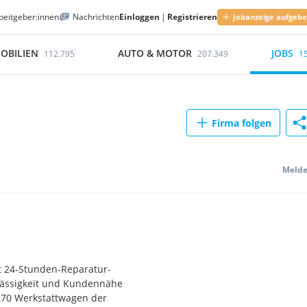
beitgeber:innen
Nachrichten
Einloggen
|
Registrieren
Jobanzeige aufgeb
OBILIEN
AUTO & MOTOR
JOBS
112.795
207.349
1
Firma folgen
Meld
t 24-Stunden-Reparatur-
rlässigkeit und Kundennähe
 270 Werkstattwagen der