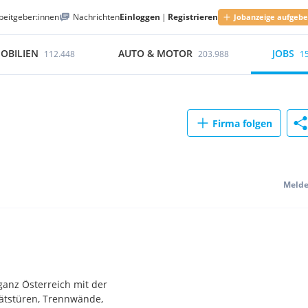
beitgeber:innen
Nachrichten
Einloggen
|
Registrieren
Jobanzeige aufgeb
OBILIEN
AUTO & MOTOR
JOBS
112.448
203.988
1
Firma folgen
Meld
ganz Österreich mit der
tätstüren, Trennwände,