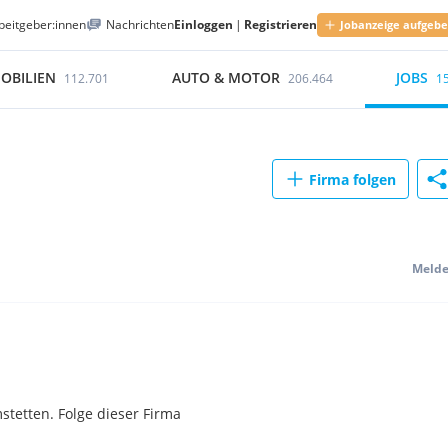
beitgeber:innen
Nachrichten
Einloggen
|
Registrieren
Jobanzeige aufgeb
OBILIEN
AUTO & MOTOR
JOBS
112.701
206.464
1
Firma folgen
Meld
tetten. Folge dieser Firma