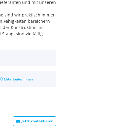
Lieferanten und mit unseren
e sind wir praktisch immer
n Fähigkeiten bereichern
 der Konstruktion, im
Stangl sind vielfältig.
nd wir stolz. Stangl bietet
rer Standorte in
spiel als als
 Bürokaufmann ausbilden zu
fsleben.
00
Mitarbeiter:innen
en österreischischen
rkstätten und Lagerhallen.
ierte und hilfsbereite
Jetzt kontaktieren