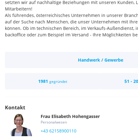
setzten wir auf nachhaltige Beziehungen mit unseren Kunden, 
Mitarbeitern!
Als führendes, österreichisches Unternehmen in unserer Branch
auf der Suche nach Menschen, die unser Unternehmen mit Ihre
können. Ob im technischen Bereich, im Verkaufs-Außendienst, in
backoffice oder zum Beispiel im Versand - Ihre Möglichkeiten bei 
Rein aus Prinzip: Wir bilden Lehrlinge aus.
Und auch auf unsere langjährige Tradition als Lehrlingsbetrieb si
Handwerk / Gewerbe
jedes Jahr jungen Menschen die Möglichkeit, sich an einem unse
Straßwalchen, Vösendorf oder Traboch in der Steiermark, zum Bei
Mechatroniker, als Land- und Baumaschinentechniker oder als
lassen - Fachberufe mit besten Aussichten auf das spätere Beru
1981
51 - 2
gegründet
Sie arbeiten in einem professionellen Umfeld in einem familiär
Familienbetrieb, mit modern ausgestatteten Räumlichkeiten, We
Es erwarten Sie ein wertschätzender Umgang miteinander, engag
Kollegen und umfangreiche Schulungen.
Kontakt
Frau
Elisabeth
Hohengasser
Personalwesen
+43 62158900110