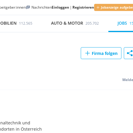
beitgeber:innen
Nachrichten
Einloggen
|
Registrieren
Jobanzeige aufgeb
OBILIEN
AUTO & MOTOR
JOBS
112.565
205.702
1
Firma folgen
Meld
unaltechnik und
ndorten in Österreich