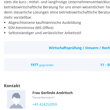
stets die kurz-, mittel- und langfristige Unternehmensentwicklun
betriebswirtschaftliche Beratung für uns einen wesentlichen Te
denn steuerliche Lösungen ohne betriebswirtschaftliche Beratu
mehr vorstellbar.
Abgeschlossene kaufmännische Ausbildung
EDV-Kenntnisse (MS-Office)
Selbstständiger und verlässlicher Arbeitsstil
Teamplayer/in
Umfassendes und abwechslungsreiches Aufgabengebiet
Wirtschaftsprüfung / Steuern / Rech
Mitarbeit in einem sehr sympathischen Team in einem stabil
angenehmen Arbeitsklima
Sehr gute Entwicklungsmöglichkeiten in einer gut etablierte
Wir sind bereit über den KV Mindestlohn zu entlohnen und bie
1977
11 - 5
gegründet
dass Ihrer Qualifikation und Erfahrung entspricht. Aus gese
darauf hin, dass ein KV Mindestlohn von EUR 1.971,30 brutto
2.472,70 brutto (Bilanzbuchhaltung) pro Monat gilt.
Kontakt
Frau
Gerlinde
Andritsch
Steuerberaterin
+43 424252059