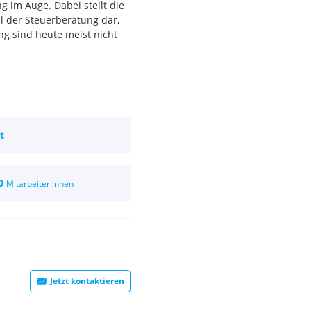
g im Auge. Dabei stellt die
il der Steuerberatung dar,
ng sind heute meist nicht
t
en Arbeitsumfeld mit
n Steuerberatungskanzlei
ten ein attraktives Entgelt,
0
Mitarbeiter:innen
tzlichen Gründen weisen wir
 (Buchhaltung) bzw. EUR
Jetzt kontaktieren