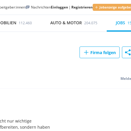
beitgeber:innen
Nachrichten
Einloggen
|
Registrieren
Jobanzeige aufgeb
OBILIEN
AUTO & MOTOR
JOBS
112.460
204.075
1
Firma folgen
Meld
icht nur wichtige
fbereiten, sondern haben