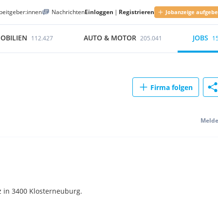
beitgeber:innen
Nachrichten
Einloggen
|
Registrieren
Jobanzeige aufgeb
OBILIEN
AUTO & MOTOR
JOBS
112.427
205.041
1
Firma folgen
Meld
 in 3400 Klosterneuburg.