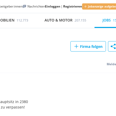
beitgeber:innen
Nachrichten
Einloggen
|
Registrieren
Jobanzeige aufgeb
OBILIEN
AUTO & MOTOR
JOBS
112.773
207.155
1
Firma folgen
Meld
auptsitz in 2380
 zu verpassen!