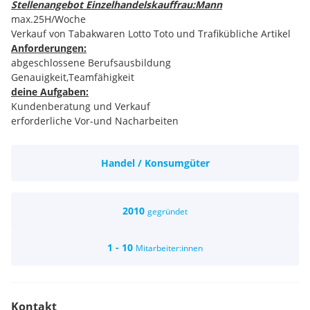
Stellenangebot Einzelhandelskauffrau:Mann
max.25H/Woche
Verkauf von Tabakwaren Lotto Toto und Trafikübliche Artikel
Anforderungen:
abgeschlossene Berufsausbildung
Genauigkeit,Teamfähigkeit
deine Aufgaben:
Kundenberatung und Verkauf
erforderliche Vor-und Nacharbeiten
Ordnung halten in den Geschäfts und Lagerräumen
Warenpräsentation,Warenetikettierung
Handel / Konsumgüter
Wir bieten:
kompetente und nette Kolleginnen18
familieres,vertrauensvolles Betriebsklima
Möglichkeit selbständig zu arbeiten
2010
gegründet
Aus-Weiterbildungsmöglichkeiten
in einem neuen Geschäft mit modernster EDV und heller
1 - 10
Mitarbeiter:innen
Einrichtung
Gehalt KV mit Berücksichtigung der Vordienstzeiten
Arbeitszeiten Mo.-Sa. ein Dienst ist ca.6 Stunden (07,30-13,30
und 13,30-19,40, Di. und Do. 10,00-15,00 )
Kontakt
Bewerbungen könne per Mail an:
tt-brandstetter-