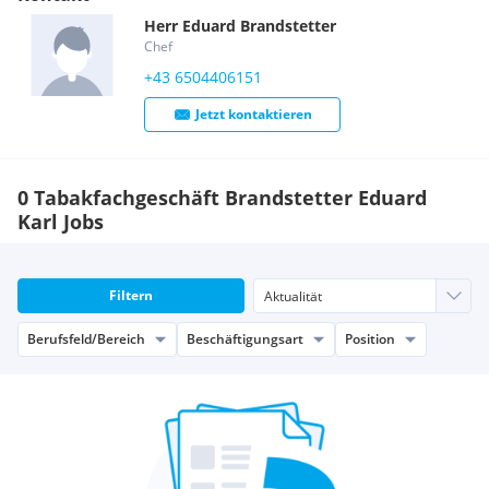
spar@gmx.at
zugesendet werden.
Herr
Eduard
Brandstetter
Chef
+43 6504406151
Jetzt kontaktieren
0 Tabakfachgeschäft Brandstetter Eduard
Karl Jobs
Filtern
Berufsfeld/Bereich
Beschäftigungsart
Position