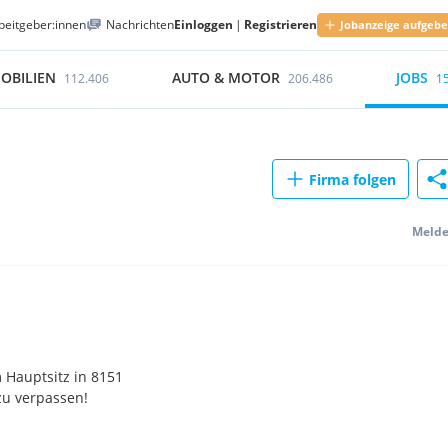
beitgeber:innen
Nachrichten
Einloggen
|
Registrieren
Jobanzeige aufgeb
OBILIEN
AUTO & MOTOR
JOBS
112.406
206.486
1
Firma folgen
Meld
 Hauptsitz in 8151
zu verpassen!