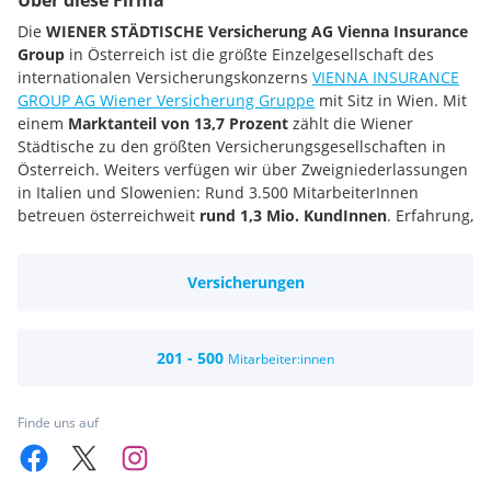
Über diese Firma
Die
WIENER STÄDTISCHE Versicherung AG Vienna Insurance
Group
in Österreich ist die größte Einzelgesellschaft des
internationalen Versicherungskonzerns
VIENNA INSURANCE
GROUP AG Wiener Versicherung Gruppe
mit Sitz in Wien. Mit
einem
Marktanteil von 13,7 Prozent
zählt die Wiener
Städtische zu den größten Versicherungsgesellschaften in
Österreich. Weiters verfügen wir über Zweigniederlassungen
in Italien und Slowenien: Rund 3.500 MitarbeiterInnen
betreuen österreichweit
rund 1,3 Mio. KundInnen
. Erfahrung,
verlässliche MitarbeiterInnen und innovative Produkte sind
die Säulen unserer Beratung. „Ihre Sorgen möchten wir
Versicherungen
haben“ – gelebte Realität seit mehr als 190 Jahren.
In Kärnten/Osttirol ist die Wiener Städtische mit insgesamt
elf Kundenservicestellen vertreten.
Rund 200 MitarbeiterInnen kümmern sich täglich um die
201 - 500
Mitarbeiter:innen
Anliegen der rund 105.000 KundInnen. Um den KundInnen
auch weiterhin beste Beratung und Service auf höchstem
Niveau zu bieten, setzt die Landesdirektion Kärnten/Osttirol
Finde uns auf
laufend auf Recruiting und die Ausbildung neuer
MitarbeiterInnen.