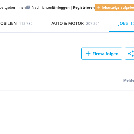
beitgeber:innen
Nachrichten
Einloggen
|
Registrieren
Jobanzeige aufgeb
OBILIEN
AUTO & MOTOR
JOBS
112.785
207.294
1
Firma folgen
Meld