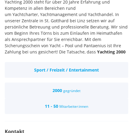
Yachting 2000 steht für über 20 Jahre Erfahrung und
Kompetenz in allen Bereichen rund
um Yachtcharter, Yachtmanagement und Yachthandel. In
unserer Zentrale in St. Gotthard bei Linz setzen wir auf
persönliche Betreuung und professionelle Beratung. Wir sind
vom Beginn Ihres Törns bis zum Einlaufen im Heimathafen
als Ansprechpartner für Sie erreichbar. Mit dem
Sicherungsschein von Yacht – Pool und Pantaenius ist Ihre
Zahlung bei uns gesichert! Die Tatsache, dass
Yachting 2000
das 20-Jahre-Jubiläum feiert
, ist ein Beweis für unsere
höchsten Ansprüche in Sachen Qualität, Kundenservice und
Sport / Freizeit / Entertainment
Angebot. Dies gilt ebenso für unsere Partnerschaften mit
renommierten Werften wie Jeanneau, Lagoon, Beneteau und
Sunreef.
Ein interessantes und vielseitiges Aufgabengebiet.
2000
gegründet
Selbständiges, eigenverantwortliches Arbeiten.
Ein gutes Betriebsklima
11 - 50
Mitarbeiter:innen
Firmenparkplatz
Kontakt