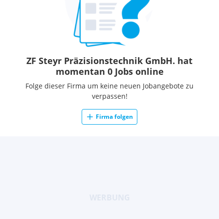
Daher legen wir Ihr Bruttogehalt individuell mit Ihnen fest.
Eine Überzahlung des KV-Mindestgehalts von ist je nach
Qualifikation und Berufserfahrung möglich. Am Standort in
Steyr arbeiten rd. 550 Mitarbeiter/innen
ZF Steyr Präzisionstechnik GmbH. hat
momentan 0 Jobs online
Folge dieser Firma um keine neuen Jobangebote zu
verpassen!
Firma folgen