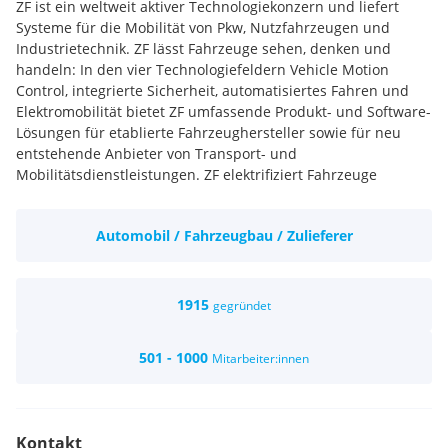
ZF ist ein weltweit aktiver Technologiekonzern und liefert
Systeme für die Mobilität von Pkw, Nutzfahrzeugen und
Industrietechnik. ZF lässt Fahrzeuge sehen, denken und
handeln: In den vier Technologiefeldern Vehicle Motion
Control, integrierte Sicherheit, automatisiertes Fahren und
Elektromobilität bietet ZF umfassende Produkt- und Software-
Lösungen für etablierte Fahrzeughersteller sowie für neu
entstehende Anbieter von Transport- und
Mobilitätsdienstleistungen. ZF elektrifiziert Fahrzeuge
unterschiedlichster Kategorien und trägt mit seinen
Produkten dazu bei, Emissionen zu reduzieren, das Klima zu
Automobil / Fahrzeugbau / Zulieferer
schützen und die Mobilität sicherer zu machen.
Im Jahr 2021 hat ZF mit weltweit rund 157.500 Mitarbeitern
einen Umsatz von 38,3 Milliarden Euro erzielt. Das
Unternehmen ist an 188 Produktionsstandorten in 31
1915
gegründet
Ländern vertreten.
In Steyr (Übernahme der ZF im Jahr 2000 aus der Steyr
501 - 1000
Mitarbeiter:innen
Daimler Puch AG bzw. Nachfolgefirmen) werden
Traktorgetriebe sowie PKW-Lenkgetriebe montiert und
Gehäuse und Zahnräder für Achsen und Getriebe gefertigt.
Ihre Aufgaben als Zerspanungstechniker/ (m/w/d):
Kontakt
Bedienen und Rüsten von Bearbeitungszentren, Dreh-,