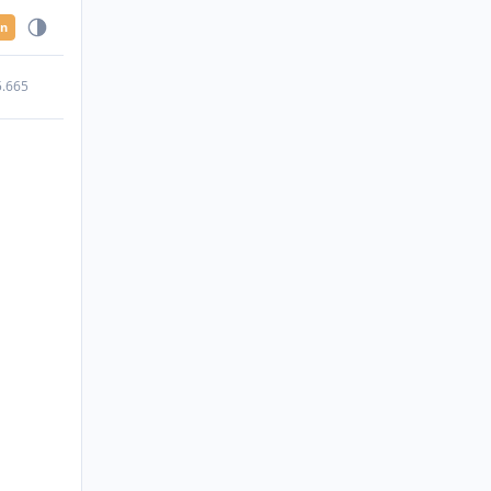
en
5.665