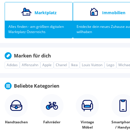
Marktplatz
Immobilien
Alles finden - am größten digitalen
Entdecke dein neues Zuhause au
Marktplatz Österreichs
willhaben
Marken für dich
Adidas
Affenzahn
Apple
Chanel
Ikea
Louis Vuitton
Lego
Michae
Beliebte Kategorien
Handtaschen
Fahrräder
Vintage
Smartpho
Möbel
/ Handy