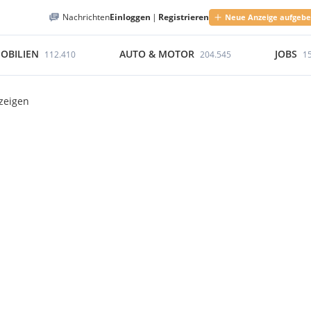
Nachrichten
Einloggen
|
Registrieren
Neue Anzeige aufgeb
OBILIEN
AUTO & MOTOR
JOBS
112.410
204.545
1
zeigen