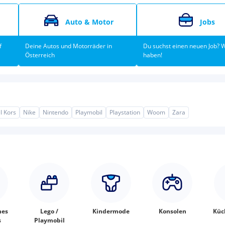
Auto & Motor
Jobs
f
Deine Autos und Motorräder in
Du suchst einen neuen Job? W
Österreich
haben!
l Kors
Nike
Nintendo
Playmobil
Playstation
Woom
Zara
nes
Lego /
Kindermode
Konsolen
Küc
s
Playmobil