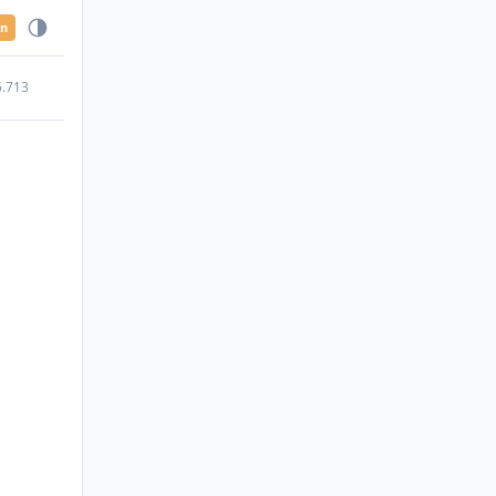
en
5.713