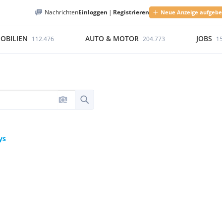
Nachrichten
Einloggen
|
Registrieren
Neue Anzeige aufgeb
OBILIEN
AUTO & MOTOR
JOBS
112.476
204.773
1
ys