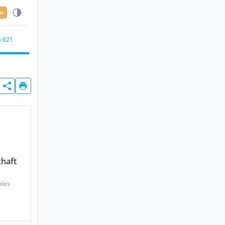
en
5.621
chaft
ales