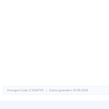
Anzeigen-Code:
J
13206705
|
Zuletzt geändert:
03.08.2026