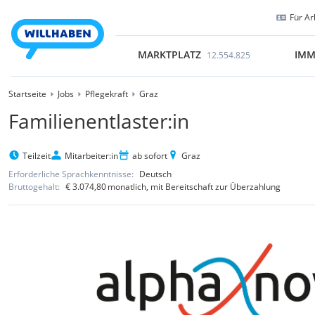
Für Ar
MARKTPLATZ
IMM
12.554.825
Startseite
Jobs
Pflegekraft
Graz
Familienentlaster:in
Teilzeit
Mitarbeiter:in
ab sofort
Graz
Erforderliche Sprachkenntnisse:
Deutsch
Bruttogehalt:
€ 3.074,80
monatlich
, mit Bereitschaft zur Überzahlung