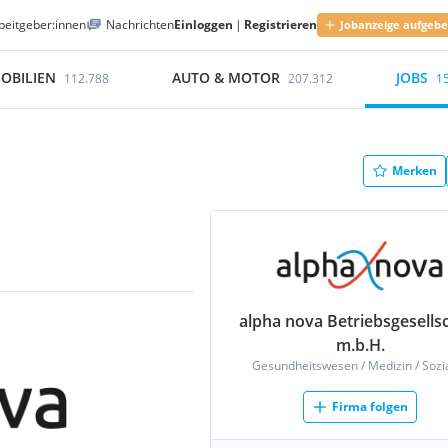
beitgeber:innen
Nachrichten
Einloggen
|
Registrieren
Jobanzeige aufgeb
OBILIEN
AUTO & MOTOR
JOBS
112.788
207.312
1
Merken
alpha nova Betriebsgesells
m.b.H.
Gesundheitswesen / Medizin / Sozi
Firma folgen