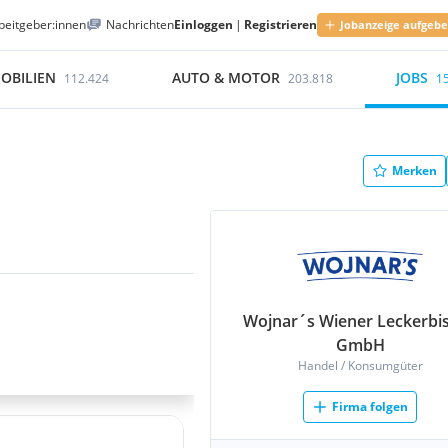
beitgeber:innen
Nachrichten
Einloggen
|
Registrieren
Jobanzeige aufgeb
OBILIEN
AUTO & MOTOR
JOBS
112.424
203.818
1
Merken
Wojnar´s Wiener Leckerbi
GmbH
Handel / Konsumgüter
Firma folgen