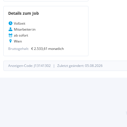
Details zum Job
Vollzeit
Mitarbeiter:in
ab sofort
Wien
Bruttogehalt:
€ 2.533,61
monatlich
Anzeigen-Code:
J
13141302
|
Zuletzt geändert:
05.08.2026