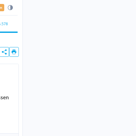
en
5.578
ssen