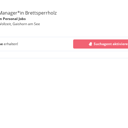
Manager*in Brettsperrholz
 Personal Jobs
 Vollzeit, Gaishorn am See
he
erhalten!
Suchagent aktivier