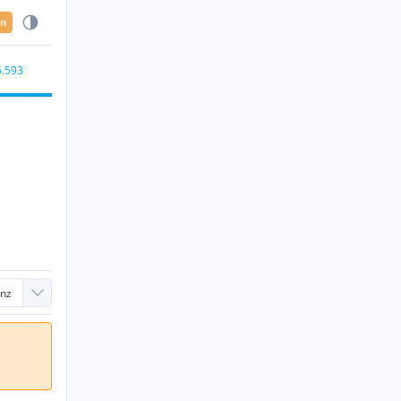
en
5.593