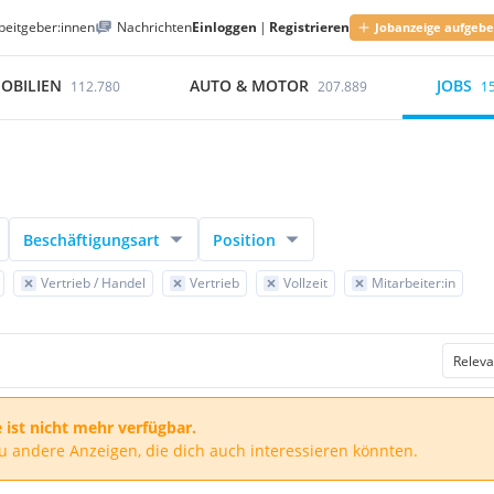
beitgeber:innen
Nachrichten
Einloggen
|
Registrieren
Jobanzeige aufgeb
OBILIEN
AUTO & MOTOR
JOBS
112.780
207.889
1
Beschäftigungsart
Position
Vertrieb / Handel
Vertrieb
Vollzeit
Mitarbeiter:in
 ist nicht mehr verfügbar.
du andere Anzeigen, die dich auch interessieren könnten.