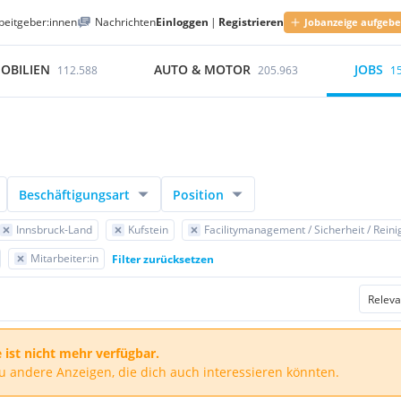
beitgeber:innen
Nachrichten
Einloggen
|
Registrieren
Jobanzeige aufgeb
OBILIEN
AUTO & MOTOR
JOBS
112.588
205.963
1
Beschäftigungsart
Position
Innsbruck-Land
Kufstein
Facilitymanagement / Sicherheit / Rein
Mitarbeiter:in
Filter zurücksetzen
 ist nicht mehr verfügbar.
du andere Anzeigen, die dich auch interessieren könnten.