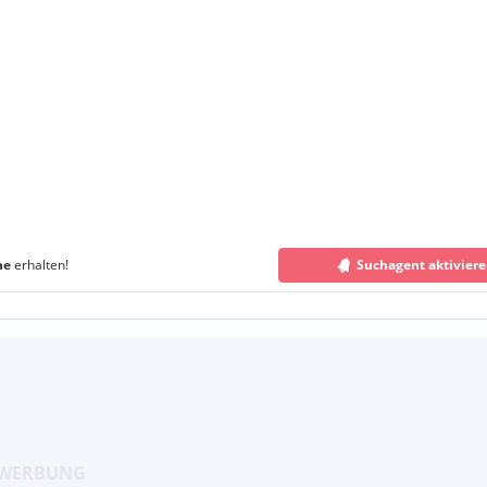
he
erhalten!
Suchagent aktivier