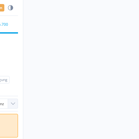
en
5.700
igung