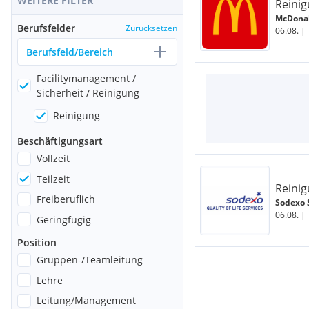
WEITERE FILTER
Reinig
McDonal
Berufsfelder
Zurücksetzen
06.08. | 
Berufsfeld/Bereich
Facilitymanagement
/
Sicherheit
/
Reinigung
Reinigung
Beschäftigungsart
Vollzeit
Teilzeit
Reinig
Freiberuflich
Sodexo 
06.08. | T
Geringfügig
Position
Gruppen-/Teamleitung
Lehre
Leitung/Management