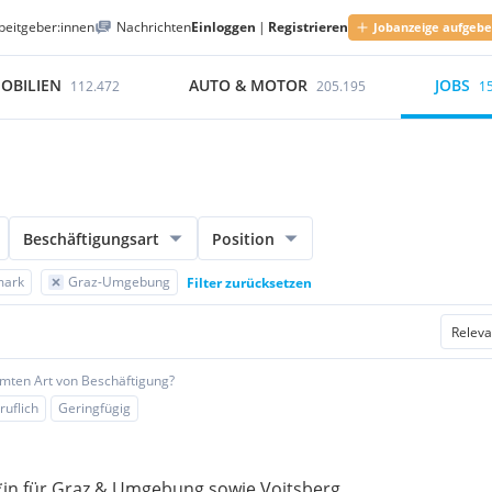
beitgeber:innen
Nachrichten
Einloggen
|
Registrieren
Jobanzeige aufgeb
OBILIEN
AUTO & MOTOR
JOBS
112.472
205.195
1
Beschäftigungsart
Position
mark
Graz-Umgebung
Filter zurücksetzen
mmten Art von Beschäftigung?
ruflich
Geringfügig
*in für Graz & Umgebung sowie Voitsberg