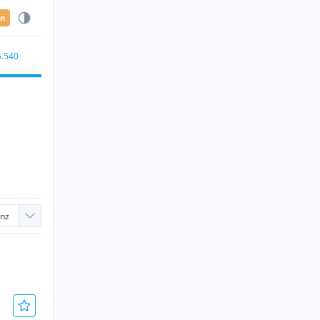
en
5.540