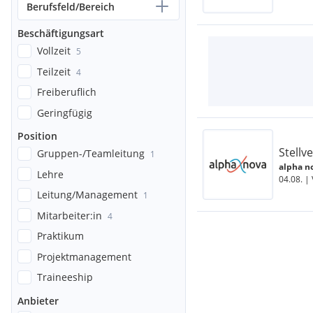
Berufsfeld/Bereich
Beschäftigungsart
Vollzeit
5
Teilzeit
4
Freiberuflich
Geringfügig
Position
Stellv
Gruppen-/Teamleitung
1
alpha no
Lehre
04.08. |
Leitung/Management
1
Mitarbeiter:in
4
Praktikum
Projektmanagement
Traineeship
Anbieter