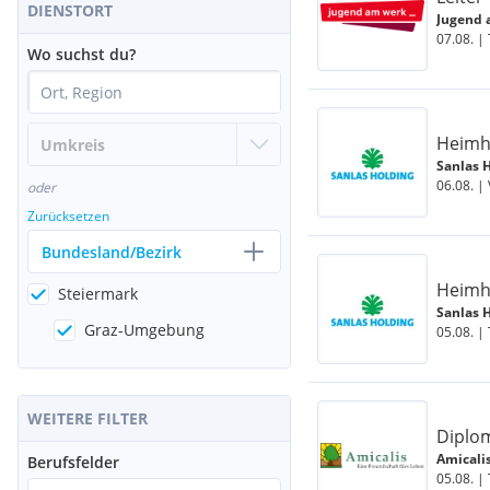
DIENSTORT
Jugend 
07.08. |
Wo suchst du?
Heimhi
Sanlas 
06.08. | 
oder
Zurücksetzen
Bundesland/Bezirk
Heimhi
Steiermark
Sanlas 
Graz-Umgebung
05.08. | 
WEITERE FILTER
Diplom
Amicali
Berufsfelder
05.08. | 