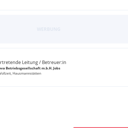
ertretende Leitung / Betreuer:in
va Betriebsgesellschaft m.b.H. Jobs
 Vollzeit, Hausmannstätten