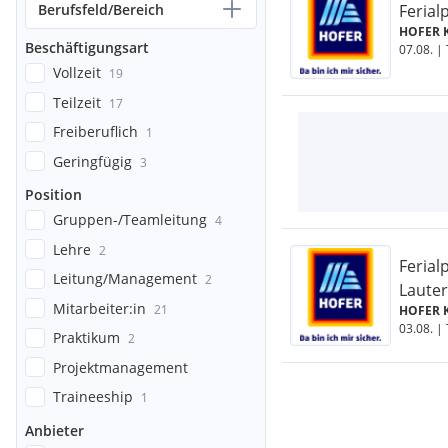
Berufsfeld/Bereich
Ferial
HOFER K
Beschäftigungsart
07.08. | 
Vollzeit
19
Teilzeit
17
Freiberuflich
1
Geringfügig
3
Position
Gruppen-/Teamleitung
4
Lehre
2
Ferial
Leitung/Management
2
Laute
Mitarbeiter:in
21
HOFER K
03.08. | 
Praktikum
2
Projektmanagement
Traineeship
1
Anbieter