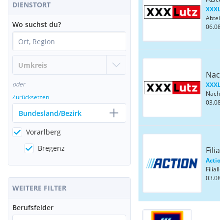
DIENSTORT
XXXL
Wo suchst du?
06.08
Nac
oder
XXXL
Zurücksetzen
03.08
Bundesland/Bezirk
Vorarlberg
Bregenz
Fili
Acti
03.08
WEITERE FILTER
Berufsfelder