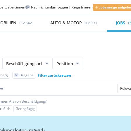
beitgeber:innen
Nachrichten
Einloggen
|
Registrieren
Jobanzeige aufgeb
OBILIEN
AUTO & MOTOR
JOBS
112.642
206.277
1
Beschäftigungsart
Position
lberg
Bregenz
Filter zurücksetzen
er
mmten Art von Beschäftigung?
ruflich
Geringfügig
eilungsleiter (m/w/d)