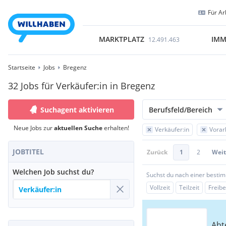
Für Ar
MARKTPLATZ
IMM
12.491.463
Startseite
Jobs
Bregenz
32 Jobs für Verkäufer:in in Bregenz
Suchagent aktivieren
Berufsfeld/Bereich
Neue Jobs zur
aktuellen Suche
erhalten!
Verkäufer:in
Vorar
JOBTITEL
Zurück
1
2
Weit
Welchen Job suchst du?
Suchst du nach einer besti
Vollzeit
Teilzeit
Freibe
Abt