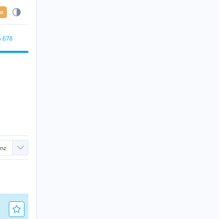
en
5.678