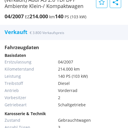
Ambiente Klein-/ Kompaktwagen
04/2007
214.000
140
EZ
km
PS (103 kW)
Verkauft
€ 3.800 Verkaufspreis
Fahrzeugdaten
Basisdaten
Erstzulassung
04/2007
Kilometerstand
214.000 km
Leistung
140 PS (103 kW)
Treibstoff
Diesel
Antrieb
Vorderrad
Vorbesitzer
2
Getriebeart
Schaltgetriebe
Karosserie & Technik
Zustand
Gebrauchtwagen
Anzahl Türen
3