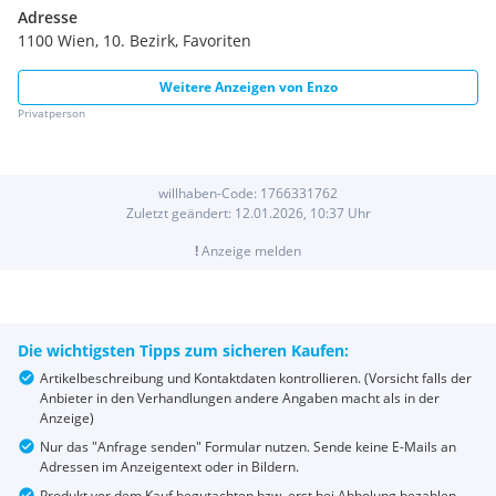
Adresse
1100 Wien, 10. Bezirk, Favoriten
Weitere Anzeigen von
Enzo
Privatperson
willhaben-Code:
1766331762
Zuletzt geändert:
12.01.2026, 10:37
Uhr
!
Anzeige melden
Die wichtigsten Tipps zum sicheren Kaufen:
Artikelbeschreibung und Kontaktdaten kontrollieren. (Vorsicht falls der
Anbieter in den Verhandlungen andere Angaben macht als in der
Anzeige)
Nur das "Anfrage senden" Formular nutzen. Sende keine E-Mails an
Adressen im Anzeigentext oder in Bildern.
Produkt vor dem Kauf begutachten bzw. erst bei Abholung bezahlen