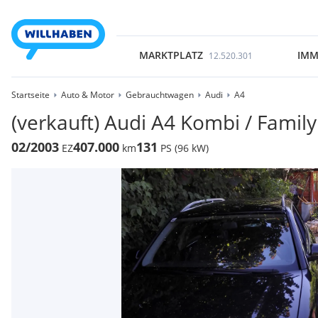
MARKTPLATZ
IMM
12.520.301
Startseite
Auto & Motor
Gebrauchtwagen
Audi
A4
(verkauft) Audi A4 Kombi / Famil
02/2003
407.000
131
EZ
km
PS (96 kW)