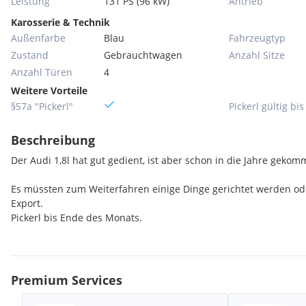
Leistung
131 PS (96 kW)
Antrieb
Karosserie & Technik
Außenfarbe
Blau
Fahrzeugtyp
Zustand
Gebrauchtwagen
Anzahl Sitze
Anzahl Türen
4
Weitere Vorteile
§57a "Pickerl"
Pickerl gültig bis
Beschreibung
Der Audi 1,8l hat gut gedient, ist aber schon in die Jahre gekom
Es müssten zum Weiterfahren einige Dinge gerichtet werden ode
Export.
Pickerl bis Ende des Monats.
Premium Services