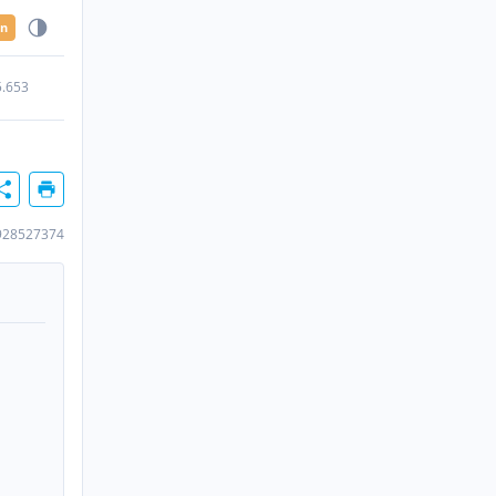
en
5.653
928527374