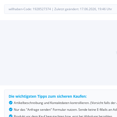
willhaben-Code:
1928527374
|
Zuletzt geändert:
17.06.2026, 19:46
Uhr
Die wichtigsten Tipps zum sicheren Kaufen:
Artikelbeschreibung und Kontaktdaten kontrollieren. (Vorsicht falls d
Nur das "Anfrage senden" Formular nutzen. Sende keine E-Mails an Adr
Produkt vor dem Kauf begutachten bzw. erst bei Abholung bezahlen