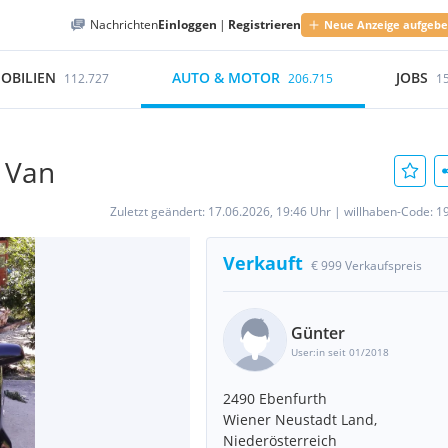
Nachrichten
Einloggen
|
Registrieren
Neue Anzeige aufgeb
OBILIEN
AUTO & MOTOR
JOBS
112.727
206.715
1
y Van
Zuletzt geändert:
17.06.2026, 19:46 Uhr
|
willhaben-Code:
1
Verkauft
€ 999 Verkaufspreis
Günter
User:in seit 01/2018
2490 Ebenfurth
Wiener Neustadt Land,
Niederösterreich