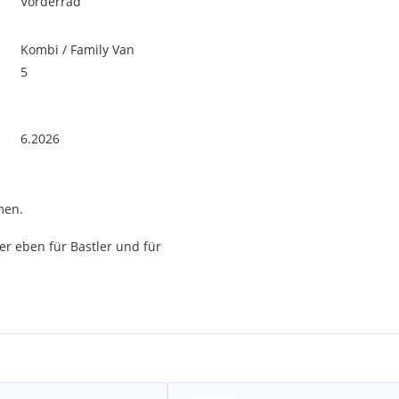
Vorderrad
Kombi / Family Van
5
6.2026
men.
r eben für Bastler und für