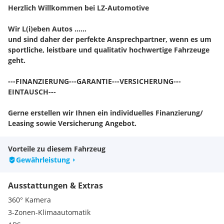
Herzlich Willkommen bei LZ-Automotive
Wir L(i)eben Autos ……
und sind daher der perfekte Ansprechpartner, wenn es um
sportliche, leistbare und qualitativ hochwertige Fahrzeuge
geht.
---FINANZIERUNG---GARANTIE---VERSICHERUNG---
EINTAUSCH---
Gerne erstellen wir Ihnen ein individuelles Finanzierung/
Leasing sowie Versicherung Angebot.
Finanzierungs-Beispiel: Monatliche Rate 498€, Anzahlung
Vorteile zu diesem Fahrzeug
30.000€, Laufzeit 60 Monate, Restwert 31.300€
Gewährleistung
Sie wollen Ihren gebrauchten bei uns eintauschen? Kein
Ausstattungen & Extras
Problem.
Schicken Sie uns eine Anfrage mit den wichtigsten Keyfacts,
360° Kamera
realer Preisvorstellung sowie Fotos per Mail oder Whats
3-Zonen-Klimaautomatik
App.