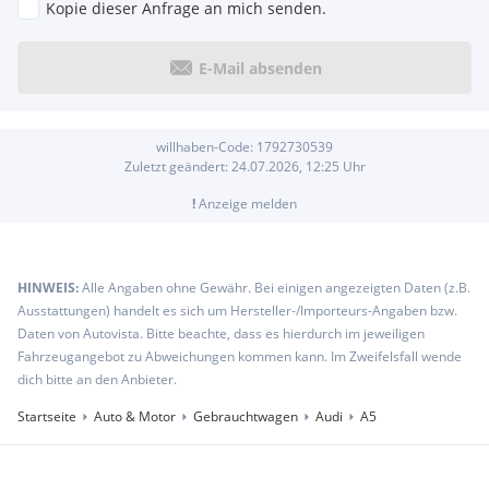
Kopie dieser Anfrage an mich senden.
Multifunktionskamera
Audi drive select
Bordwerkzeug
E-Mail absenden
Elektromechanische Parkbremse
Frontscheibe in Akustikverglasung
Quattro
Reifenreparaturset
willhaben-Code:
1792730539
Zuletzt geändert:
24.07.2026, 12:25
Uhr
Verbandmaterial mit Warndreieck
Ablagefächer
!
Anzeige melden
Heckspoiler
Kindersicherung
Start-Stop-System
Doppeltonhorn
HINWEIS:
Alle Angaben ohne Gewähr. Bei einigen angezeigten Daten (z.B.
8 Lautsprecher (passiv)
Ausstattungen) handelt es sich um Hersteller-/Importeurs-Angaben bzw.
Abgasendrohre
Daten von Autovista. Bitte beachte, dass es hierdurch im jeweiligen
Audi connect Notruf & Service
Fahrzeugangebot zu Abweichungen kommen kann. Im Zweifelsfall wende
Audi pre sense city
dich bitte an den Anbieter.
Funkschlüssel ohne Safelock
Startseite
Auto & Motor
Gebrauchtwagen
Audi
A5
Gepäckraumklappe elektrisch öffnend und schließend
Gurtanlegekontrolle
Kofferraumbodenmatte