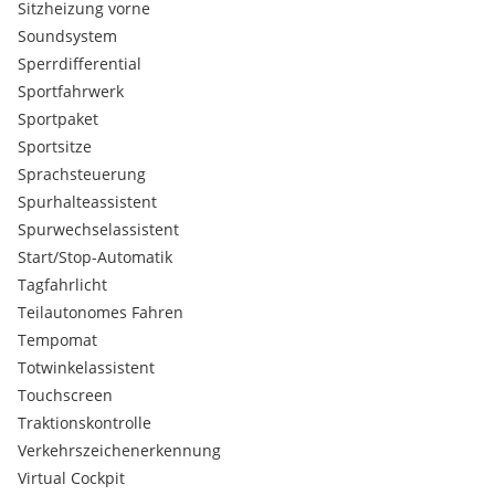
Sitzheizung vorne
Fahrassistenz-System: Parklenkassistent
Head-up-Display
Soundsystem
Infotainment-Paket
Sperrdifferential
Innenausstattung: Dekoreinlagen Audi exclusive, Carbon
Sportfahrwerk
Innenausstattung: Dekoreinlagen Carbon
Sportpaket
Isofix-Aufnahmen für Kindersitz an Beifahrersitz
Sportsitze
Kamerasystem Umgebungsansicht (Top View)
Kombiinstrument digital (virtual cockpit plus)
Sprachsteuerung
Komfort-Klimaautomatik 3-Zonen
Spurhalteassistent
Komfort-Paket RS
Spurwechselassistent
Kontur / Ambientebeleuchtungs-Paket (plus)
Start/Stop-Automatik
Motorraumabdeckung Carbon-Sigma
Tagfahrlicht
Multi-Media-Interface MMI Navigation Plus mit MMI Touch
Reifendruck-Kontrollsystem
Teilautonomes Fahren
Reserverad als Notrad
Tempomat
Schließ-/Startsystem Advanced Key (Komfortschlüssel)
Totwinkelassistent
Seitenairbag hinten
Touchscreen
Sender für Garagentoröffner (integriert)
Traktionskontrolle
Sitzbezug / Polsterung: Leder Feinnappa, Wabensteppung
Verkehrszeichenerkennung
mit Logo-Prägung in Vordersitzlehnen
Sound-System Bang & Olufsen
Virtual Cockpit