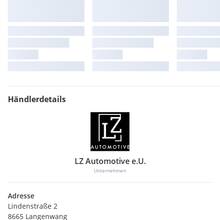
Heckklappe mit Spoiler integriert
Heckleuchten LED mit dynamischem Blinklicht
Heckscheibe heizbar
Innenausstattung: Aluminium-Optik
Innenausstattung: Interieurelemente in Kunstleder
Isofix-Aufnahmen für Kindersitz
Karosserie: 4-türig
Kopf-Airbag-System (Sideguard)
Kopfstützen hinten
Lendenwirbelstützen vorn, pneumatisch verstellbar, mit
Händlerdetails
Massagefunktion
Lenkrad (Sport/Leder - 3-Speichen, unten abgeflacht) mit
Multifunktion und Schaltfunktion
Lenksäule (Lenkrad) mech. Höhen-/Längsverstellung
Licht- und Regensensor
LM-Felgen
LZ Automotive e.U.
Make-up-Spiegel beleuchtet
Unternehmen
Mittelarmlehne vorn
Modellpflege
Adresse
Motor 2,9 Ltr. - 331 kW V6 24V TFSI
Lindenstraße 2
Nichtraucher-Paket
8665 Langenwang