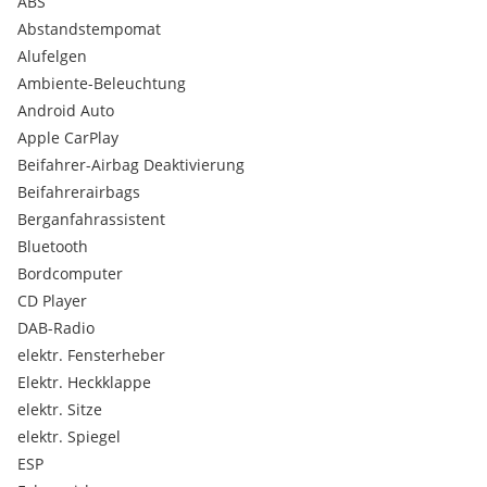
ABS
Abstandstempomat
---------------------------------------------------------------------------------
LZ-AUTOMOTIVE ANGEBOT:
Alufelgen
-Erstklassige Finanzierungskonditionen mit variablen oder
Ambiente-Beleuchtung
fixen Zinssatz über unsere Partnerbanken.
Android Auto
Apple CarPlay
-Versicherung zu bestmöglichen Konditionen über unseren
Beifahrer-Airbag Deaktivierung
Versicherungsmakler.
Beifahrerairbags
-Inklusive: 1. Jahr Gebrauchtwagen GARANTIE
Berganfahrassistent
--------------------------------------------------------------------------------
Bluetooth
Bordcomputer
Wir freuen uns auf Ihre Anfrage….
CD Player
Euer LZ Automotive Team
DAB-Radio
elektr. Fensterheber
- Audi
Elektr. Heckklappe
- RS5 Sportback B9
elektr. Sitze
- 2,9TFSI 450PS
elektr. Spiegel
- Tiptronic 8-Gang
ESP
- Quattro