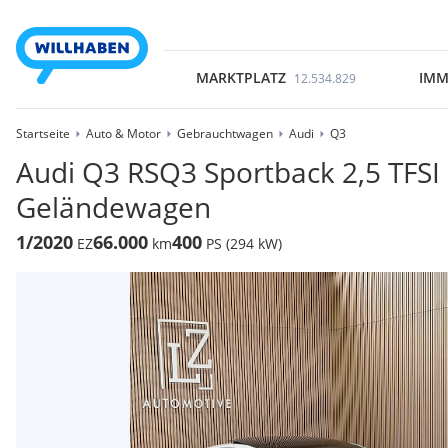
MARKTPLATZ
IMM
12.534.829
Startseite
Auto & Motor
Gebrauchtwagen
Audi
Q3
Audi Q3 RSQ3 Sportback 2,5 TFSI q
Geländewagen
1/2020
66.000
400
EZ
km
PS (294 kW)