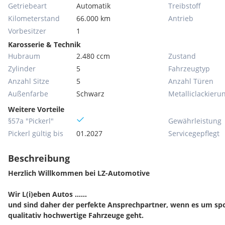
Getriebeart
Automatik
Treibstoff
Kilometerstand
66.000 km
Antrieb
Vorbesitzer
1
Karosserie & Technik
Hubraum
2.480 ccm
Zustand
Zylinder
5
Fahrzeugtyp
Anzahl Sitze
5
Anzahl Türen
Außenfarbe
Schwarz
Metallic­lackieru
Weitere Vorteile
§57a "Pickerl"
Gewährleistung
Pickerl gültig bis
01.2027
Servicegepflegt
Beschreibung
Herzlich Willkommen bei LZ-Automotive
Wir L(i)eben Autos ……
und sind daher der perfekte Ansprechpartner, wenn es um spor
qualitativ hochwertige Fahrzeuge geht.