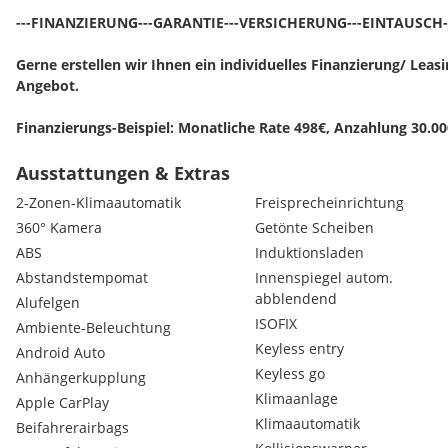
---FINANZIERUNG---GARANTIE---VERSICHERUNG---EINTAUSCH-
Gerne erstellen wir Ihnen ein individuelles Finanzierung/ Leas
Angebot.
Finanzierungs-Beispiel: Monatliche Rate 498€, Anzahlung 30.00
Restwert 31.300€
Ausstattungen & Extras
Sie wollen Ihren gebrauchten bei uns eintauschen? Kein Prob
2-Zonen-Klimaautomatik
Freisprecheinrichtung
Schicken Sie uns eine Anfrage mit den wichtigsten Keyfacts, re
360° Kamera
Getönte Scheiben
Fotos per Mail oder Whats App.
ABS
Induktionsladen
---------------------------------------------------------------------------------
Abstandstempomat
Innenspiegel autom.
LZ-AUTOMOTIVE ANGEBOT:
abblendend
Alufelgen
-Erstklassige Finanzierungskonditionen mit variablen oder fix
ISOFIX
Ambiente-Beleuchtung
Partnerbanken.
Keyless entry
Android Auto
Keyless go
Anhängerkupplung
-Versicherung zu bestmöglichen Konditionen über unseren Ve
Klimaanlage
Apple CarPlay
-Inklusive: 1. Jahr Gebrauchtwagen GARANTIE
Klimaautomatik
Beifahrerairbags
--------------------------------------------------------------------------------