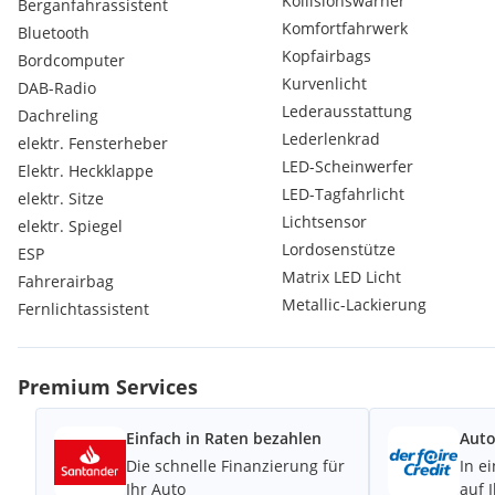
Kollisionswarner
Berganfahrassistent
Komfortfahrwerk
Bluetooth
Wir freuen uns auf Ihre Anfrage….
Kopfairbags
Bordcomputer
Euer LZ Automotive Team
Kurvenlicht
DAB-Radio
Lederausstattung
Dachreling
- Audi
Lederlenkrad
elektr. Fensterheber
- RSQ3 Sportback
LED-Scheinwerfer
Elektr. Heckklappe
- 2,5 400PS
LED-Tagfahrlicht
elektr. Sitze
- 7 Gang S-Tronic
Lichtsensor
- Quattro
elektr. Spiegel
- EZ: 20.01.2020
Lordosenstütze
ESP
- KM: 66.000
Matrix LED Licht
Fahrerairbag
-1.Besitz
Metallic-Lackierung
Fernlichtassistent
ZUSTAND & SERVICE:
-NEU §57a bis 01.2027
Premium Services
-Letztes Service 11.2025 bei 58.900km
-Nächste Service 11.2027 oder 88.900km
-Lückenlose Audi Servicehistorie
Einfach in Raten bezahlen
Auto
-Unfallfrei
Die schnelle Finanzierung für
In e
-Fahrzeug befindet sich in Original Zustand
Ihr Auto
auf 