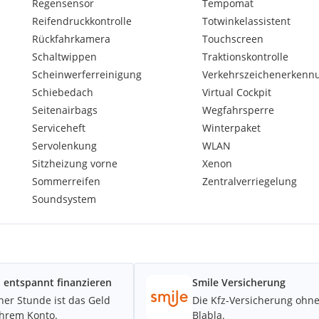
Regensensor
Tempomat
Reifendruckkontrolle
Totwinkelassistent
Rückfahrkamera
Touchscreen
Schaltwippen
Traktionskontrolle
Scheinwerferreinigung
Verkehrszeichenerkenn
Schiebedach
Virtual Cockpit
Seitenairbags
Wegfahrsperre
Serviceheft
Winterpaket
Servolenkung
WLAN
Sitzheizung vorne
Xenon
Sommerreifen
Zentralverriegelung
Soundsystem
 entspannt finanzieren
Smile Versicherung
iner Stunde ist das Geld
Die Kfz-Versicherung ohn
Ihrem Konto.
Blabla.