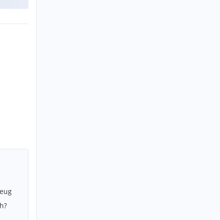
zeug
h?