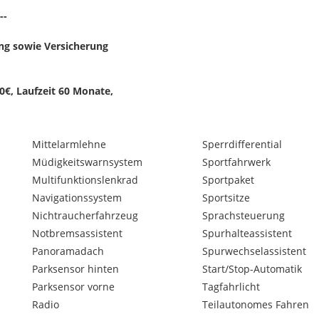
--
ing sowie Versicherung
0€, Laufzeit 60 Monate,
lem.
Mittelarmlehne
Sperrdifferential
aler Preisvorstellung sowie
Müdigkeitswarnsystem
Sportfahrwerk
Multifunktionslenkrad
Sportpaket
Navigationssystem
Sportsitze
Nichtraucherfahrzeug
Sprachsteuerung
en Zinssatz über unsere
Notbremsassistent
Spurhalteassistent
Panoramadach
Spurwechselassistent
Parksensor hinten
Start/Stop-Automatik
rsicherungsmakler.
Parksensor vorne
Tagfahrlicht
Radio
Teilautonomes Fahren