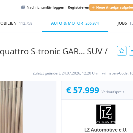
Nachrichten
Einloggen
|
Registrieren
Neue Anzeige aufgeb
OBILIEN
AUTO & MOTOR
JOBS
112.758
206.974
1
uattro S-tronic GAR... SUV /
Zuletzt geändert:
24.07.2026, 12:20 Uhr
|
willhaben-Code:
1
€ 57.999
Verkaufspreis
LZ Automotive e.U.