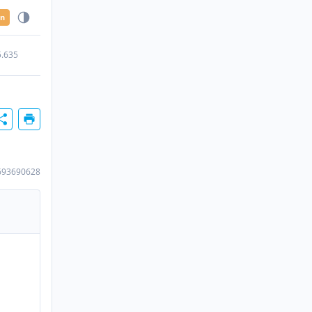
en
5.635
693690628