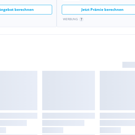
rzeug)
 Angebot berechnen
Jetzt Prämie berechnen
WERBUNG
blendautomatik und