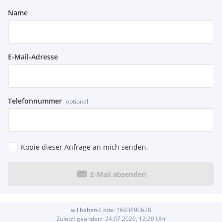
Serienausstattungen:
Name
Ladekantenschutz in Edelstahl
Nichtraucherausführung
Außenspiegelgehäuse in schwarz
Audi drive select
E-Mail-Adresse
Audi pre sense front
Bordwerkzeug
Elektromechanische Parkbremse
Frontscheibe in Akustikverglasung
Kindersicherung elektrisch betätigt
Telefonnummer
optional
Manuelle Gepäckraumklappe
Progressivlenkung
Quattro
Reifenreparaturset
Kopie dieser Anfrage an mich senden.
Start-Stop-System mit Rekuperation
Kopfstützen hinten (3 Stück)
Dachhimmel in Schwarz
E-Mail absenden
Heckspoiler in Wagenfarbe
Audi connect Notruf & Service
Gurtanlegekontrolle
willhaben-Code:
1693690628
Ottopartikelfilter
Zuletzt geändert:
24.07.2026, 12:20
Uhr