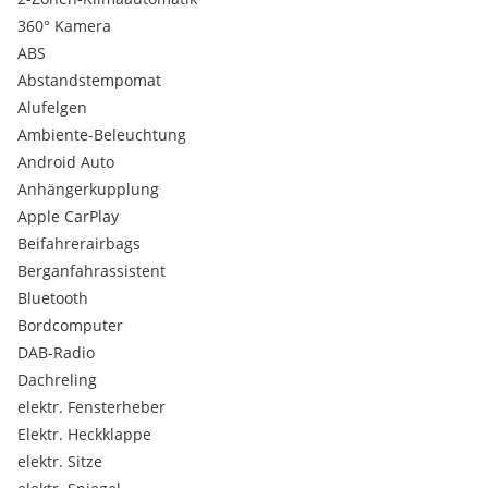
realer Preisvorstellung sowie Fotos per Mail oder Whats
360° Kamera
App.
ABS
Abstandstempomat
---------------------------------------------------------------------------------
LZ-AUTOMOTIVE ANGEBOT:
Alufelgen
-Erstklassige Finanzierungskonditionen mit variablen oder
Ambiente-Beleuchtung
fixen Zinssatz über unsere Partnerbanken.
Android Auto
Anhängerkupplung
-Versicherung zu bestmöglichen Konditionen über unseren
Apple CarPlay
Versicherungsmakler.
Beifahrerairbags
-Inklusive: 1. Jahr Gebrauchtwagen GARANTIE
Berganfahrassistent
--------------------------------------------------------------------------------
Bluetooth
Bordcomputer
Wir freuen uns auf Ihre Anfrage….
DAB-Radio
Euer LZ Automotive Team
Dachreling
elektr. Fensterheber
- Audi
Elektr. Heckklappe
- RSQ3 Sportback
elektr. Sitze
- 2,5 400PS