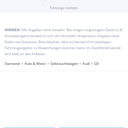
Vordersitze manuell einstellbar
Geschwindigkeitsbegrenzungsanlage
!
Anzeige melden
Verbandmaterial und Wardreieck
Aluminiumoptik im Interieur
Sitzbelegungserkennung
HINWEIS:
Alle Angaben ohne Gewähr. Bei einigen angezeigten Daten (z.B.
Kopfstützen vorn
Ausstattungen) handelt es sich um Hersteller-/Importeurs-Angaben bzw.
Audi virtual cockpit
Daten von Autovista. Bitte beachte, dass es hierdurch im jeweiligen
Fußmatten vorn und hinten, aus Velours, in Schwarz
Fahrzeugangebot zu Abweichungen kommen kann. Im Zweifelsfall wende
LED-Heckleuchten mit dynamischem Blinklicht
dich bitte an den Anbieter.
Pedalerie und Fußstütze in Edelstahl
RS Abgasanlage
Startseite
Auto & Motor
Gebrauchtwagen
Audi
Q3
Funkschlüssel (ohne Safelock)
Optikpaket schwarz
Dekoreinlagen Aluminium Race anthrazit
Akzentfläche in der Armaturentafel in Glasoptik schwarz
Interieurelemente in Alcantara schwarz
RS-Bremsanlage
RS-Einstiegsleisten mit Aluminiumeinlage und beleuchtet
RS Q3-Schriftzug vorn
USB-Typ-A-Schnittstelle zum Laden externer Geräte