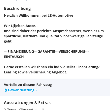
Beschreibung
Herzlich Willkommen bei LZ-Automotive
Wir L(i)eben Autos ……
und sind daher der perfekte Ansprechpartner, wenn es um
sportliche, leistbare und qualitativ hochwertige Fahrzeuge
geht.
---FINANZIERUNG---GARANTIE---VERSICHERUNG---
EINTAUSCH---
Gerne erstellen wir Ihnen ein individuelles Finanzierung/
Leasing sowie Versicherung Angebot.
Finanzierungs-Beispiel: Monatliche Rate 498€, Anzahlung
Vorteile zu diesem Fahrzeug
30.000€, Laufzeit 60 Monate, Restwert 31.300€
Gewährleistung
Sie wollen Ihren gebrauchten bei uns eintauschen? Kein
Ausstattungen & Extras
Problem.
Schicken Sie uns eine Anfrage mit den wichtigsten Keyfacts,
2-Zonen-Klimaautomatik