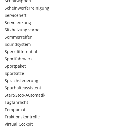
Schaltwippen
Scheinwerferreinigung
-letzter TTS ohne OPF
Serviceheft
Servolenkung
Sitzheizung vorne
AUSSTATTUNG-HIGHLIGHTS:
Sommerreifen
*Daytonagrau Perleffekt
Soundsystem
*
TTS Sportsitze Leder/Alcantata mit Sitzheizung
Sperrdifferential
* TTS Bremanlage
* TTS Sportabgasanlage
Sportfahrwerk
* TTS Schaltsack in Leder
Sportpaket
* TTS Sportlenkrad
Sportsitze
* Optikpaket Aluminium
Sprachsteuerung
* Dekoreinlagen in Aluminium Optik
Spurhalteassistent
* Außenspiegel schwarz
* Alcantara Türverkleidungen
Start/Stop-Automatik
* Bang & Olufsen Soundsystem
Tagfahrlicht
* Keyless Go
Tempomat
* Keyless Entry
Traktionskontrolle
Virtual Cockpit
Audi connect (Internetbasierende Dienste)