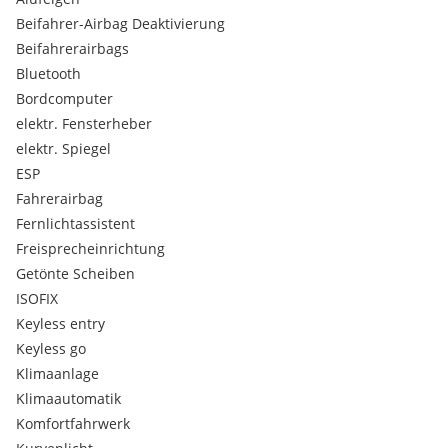
Beifahrer-Airbag Deaktivierung
---------------------------------------------------------------------------------
LZ-AUTOMOTIVE ANGEBOT:
Beifahrerairbags
-Erstklassige Finanzierungskonditionen mit variablen oder
Bluetooth
fixen Zinssatz über unsere Partnerbanken.
Bordcomputer
elektr. Fensterheber
-Versicherung zu bestmöglichen Konditionen über unseren
elektr. Spiegel
Versicherungsmakler.
ESP
-Inklusive: 1. Jahr Gebrauchtwagen GARANTIE
Fahrerairbag
--------------------------------------------------------------------------------
Fernlichtassistent
Freisprecheinrichtung
Wir freuen uns auf Ihre Anfrage….
Getönte Scheiben
Euer LZ Automotive Team
ISOFIX
- Audi
Keyless entry
- TTS Coupe
Keyless go
- 2,0 TFSI 310PS
Klimaanlage
- Automatik 7-Gang DSG
Klimaautomatik
- Quattro
Komfortfahrwerk
- EZ: 07.2015
- KM: 70.200