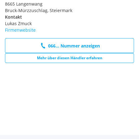
MMI Radio
8665 Langenwang
Progressivlenkung
Bruck-Mürzzuschlag, Steiermark
Reifenreparaturset
Kontakt
Heckspoiler
Lukas Zmuck
Elektronische Differenzialsperre EDS
Firmenwebsite
Integrales Kopfstützensystem
Scheibenwaschanlage
066... Nummer anzeigen
Start-Stop-System
Rücksitzlehne umklappbar
Mehr über diesen Händler erfahren
Verbandmaterial und Wardreieck
Antriebs-Schlupf-Regelung ASR
Audi Singleframe
Bordwerkzeug im Gepäckraum
Bremsassistent Folgekollision
Heckscheibe beheizbar mit Zeitschaltung
Rekuperation
Funkschlüssel
Audi virtual cockpit
Alcantara/Leder-Kombination
Dekoreinlage in Aluminium matt gebürstet
Handschaltgetriebe
Quattro, permanenter Allradantrieb