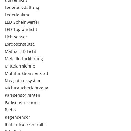
Kurvenlicht
-2.Besitz
Lederausstattung
Lederlenkrad
LED-Scheinwerfer
ZUSTAND & SERVICE:
LED-Tagfahrlicht
-§57a bis 07.2026
Lichtsensor
Lordosenstütze
-Letzte Inspektion 09.2025 bei 69.573 km
Matrix LED Licht
Metallic-Lackierung
-Nächstes Inspektion 09.2027 bei 99.573km
Mittelarmlehne
-NEU Wasserpumpe
Multifunktionslenkrad
Navigationssystem
-Lückenlos Servicegepflegt
Nichtraucherfahrzeug
Parksensor hinten
-Innen sowie Außen in sehr gepflegten Zustand
Parksensor vorne
(Liebhaberfahrzeug)
Radio
-Kein Winterbetrieb
Regensensor
Reifendruckkontrolle
-Unfallfrei