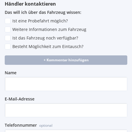
Händler kontaktieren
Erweiterte Aluminiumoptik im Interieur
Rücksitzanlage
Das will ich über das Fahrzeug wissen:
Audi active lane assist
Ist eine Probefahrt möglich?
Fußraumauskleidung und Fußmatten vorn
Weitere Informationen zum Fahrzeug
Modellbezeichnung TT Schriftzug am Heck
Stoßfänger und Schweller
Ist das Fahrzeug noch verfügbar?
Tankdeckel aus Aluminium mit TT Prägung
Besteht Möglichkeit zum Eintausch?
Abgasendrohre mit je 2 ovalen Chromblenden links und
rechts
+ Kommentar hinzufügen
Audi magnetic ride mit Tieferlegung
Einstiegsleisten mit Aluminiumeinlagen und TTS Schriftzug
Name
auf den Türschwellern
E-Mail-Adresse
Telefonnummer
optional