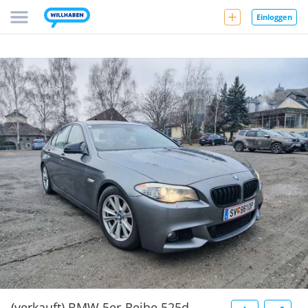
Einloggen
(verkauft) BMW 5er-Reihe 525d