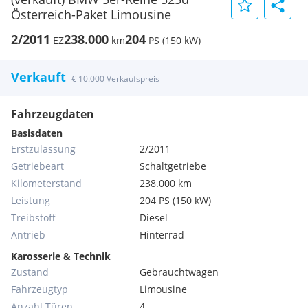
Österreich-Paket Limousine
2/2011
238.000
204
EZ
km
PS (150 kW)
Verkauft
€ 10.000 Verkaufspreis
Fahrzeugdaten
Basisdaten
Erstzulassung
2/2011
Getriebeart
Schaltgetriebe
Kilometerstand
238.000 km
Leistung
204 PS (150 kW)
Treibstoff
Diesel
Antrieb
Hinterrad
Karosserie & Technik
Zustand
Gebrauchtwagen
Fahrzeugtyp
Limousine
Anzahl Türen
4