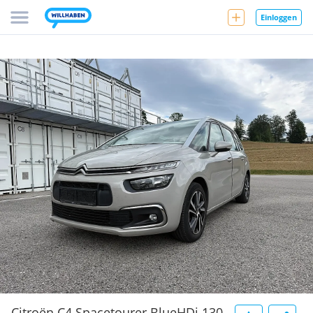
Einloggen
Citroën C4 Spacetourer BlueHDi 130