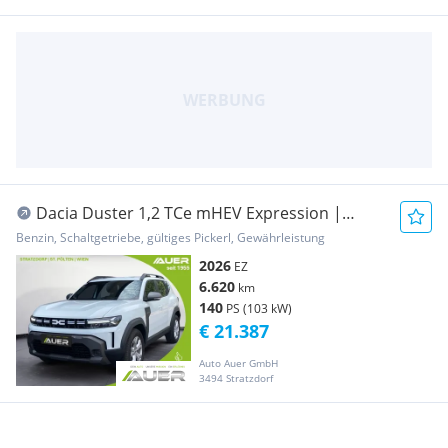
Dacia Duster 1,2 TCe mHEV Expression |
Winter Paket
Benzin, Schaltgetriebe, gültiges Pickerl, Gewährleistung
2026
EZ
6.620
km
140
PS (103 kW)
€ 21.387
Auto Auer GmbH
3494 Stratzdorf