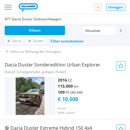
Einloggen
471 Dacia Duster Gebrauchtwagen
Filtern
Dacia
Duster
Filter zurücksetzen
Infos zur Reihung der Anzeigen
Dacia Duster Sonderedition Urban Explorer
Diesel, Schaltgetriebe, gültiges Pickerl
2016
EZ
115.000
km
109
PS (80 kW)
€ 10.500
Privat
9906 Lavant
Dacia Duster Extreme Hybrid 150 4x4