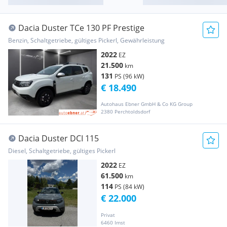
Dacia Duster TCe 130 PF Prestige
Benzin, Schaltgetriebe, gültiges Pickerl, Gewährleistung
2022
EZ
21.500
km
131
PS (96 kW)
€ 18.490
Autohaus Ebner GmbH & Co KG Group
2380 Perchtoldsdorf
Dacia Duster DCI 115
Diesel, Schaltgetriebe, gültiges Pickerl
2022
EZ
61.500
km
114
PS (84 kW)
€ 22.000
Privat
6460 Imst