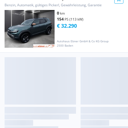
Benzin, Automatik, gültiges Pickerl, Gewährleistung, Garantie
0
km
154
PS (113 kW)
€ 32.290
Autohaus Ebner GmbH & Co KG Group
2500 Baden