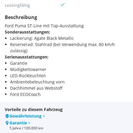
Leasingfähig
Beschreibung
Ford Puma ST-Line mit Top-Ausstattung
Sonderausstattungen:
Lackierung: Agate Black Metallic
Reserverad: Stahlrad (bei Verwendung max. 80 km/h
zulässig)
Serienausstattungen:
Garantie
Müdigkeitswarner
LED-Rückleuchten
Ambientebeleuchtung vorn
Dachhimmel aus Webstoff
Ford ECOCoach
Reifen-Reparatur-Set
Selektiver Fahrmodus-Schalter
Vorteile zu diesem Fahrzeug
Variabler Kühlerlufteinlass
Gewährleistung
Dach, in Wagenfarbe lackiert
Garantie
Intelligenter Geschwindigkeitsbegrenzer mit Tempolimit-
5 Jahre / 100.000 km
Anzeige