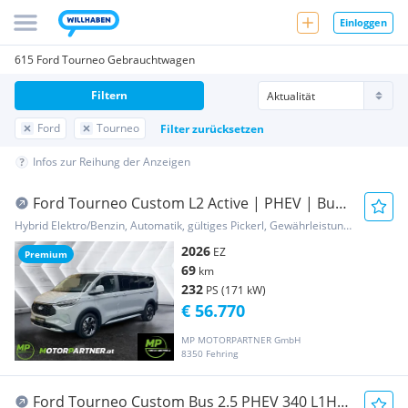
Einloggen
615 Ford Tourneo Gebrauchtwagen
Filtern
Ford
Tourneo
Filter zurücksetzen
Infos zur Reihung der Anzeigen
Ford Tourneo Custom L2 Active | PHEV | Bus
8-Sitze |...
Hybrid Elektro/Benzin, Automatik, gültiges Pickerl, Gewährleistung, Garantie
2026
EZ
Premium
69
km
232
PS (171 kW)
€ 56.770
MP MOTORPARTNER GmbH
8350 Fehring
Ford Tourneo Custom Bus 2.5 PHEV 340 L1H1