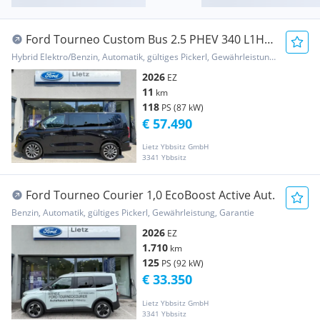
Ford Tourneo Custom Bus 2.5 PHEV 340 L1H1
FWD Titani...
Hybrid Elektro/Benzin, Automatik, gültiges Pickerl, Gewährleistung, Garantie
2026
EZ
11
km
118
PS (87 kW)
€ 57.490
Lietz Ybbsitz GmbH
3341 Ybbsitz
Ford Tourneo Courier 1,0 EcoBoost Active Aut.
Benzin, Automatik, gültiges Pickerl, Gewährleistung, Garantie
2026
EZ
1.710
km
125
PS (92 kW)
€ 33.350
Lietz Ybbsitz GmbH
3341 Ybbsitz