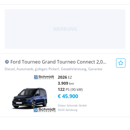
Ford Tourneo Grand Tourneo Connect 2,0
EcoBlue L2 Active Aut.
Diesel, Automatik, gültiges Pickerl, Gewährleistung, Garantie
2026
EZ
3.909
km
122
PS (90 kW)
€ 45.900
Oskar Schmidt Gmbh
5020 Salzburg