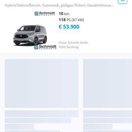
FWD Active...
Hybrid Elektro/Benzin, Automatik, gültiges Pickerl, Gewährleistung, Garantie
10
km
118
PS (87 kW)
€ 53.900
Oskar Schmidt Gmbh
5020 Salzburg