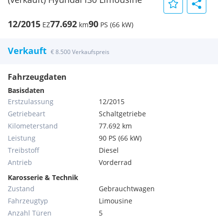
12/2015
77.692
90
EZ
km
PS (66 kW)
Verkauft
€ 8.500 Verkaufspreis
Fahrzeugdaten
Basisdaten
Erstzulassung
12/2015
Getriebeart
Schaltgetriebe
Kilometerstand
77.692 km
Leistung
90 PS (66 kW)
Treibstoff
Diesel
Antrieb
Vorderrad
Karosserie & Technik
Zustand
Gebrauchtwagen
Fahrzeugtyp
Limousine
Anzahl Türen
5