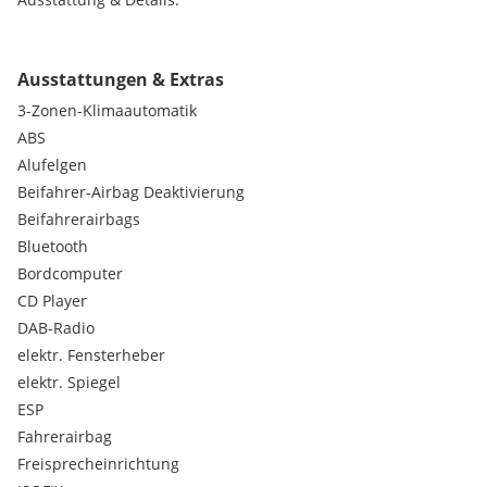
8-fach bereift (Sommer ALU - und Winterreifen in sehr gutem
Zustand)
Ausstattungen & Extras
Viele Extras (z.B. Klimaautomatik, Tempomat,
3-Zonen-Klimaautomatik
Freisprecheinrichtung, usw.)
Wenig Kilometer, technisch wie optisch top
ABS
Preis: VHB
Alufelgen
Beifahrer-Airbag Deaktivierung
Bei Interesse oder Fragen einfach melden – gerne kann das
Beifahrerairbags
Auto jederzeit besichtigt und probegefahren werden.
Bluetooth
Bordcomputer
CD Player
DAB-Radio
elektr. Fensterheber
elektr. Spiegel
ESP
Fahrerairbag
Freisprecheinrichtung