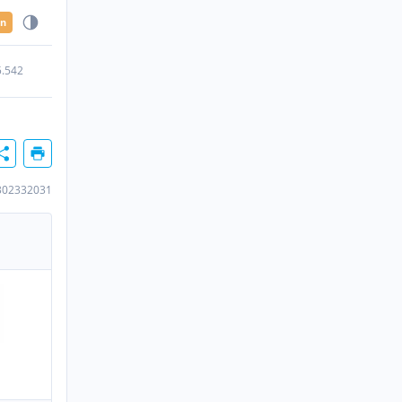
en
5.542
302332031