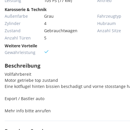
Leistung
105 PS (77 kW)
Antrieb
Karosserie & Technik
Außenfarbe
Grau
Fahrzeugtyp
Zylinder
4
Hubraum
Zustand
Gebrauchtwagen
Anzahl Sitze
Anzahl Türen
5
Weitere Vorteile
Gewährleistung
Beschreibung
Vollfahrbereit
Motor getriebe top zustand
Eine kotflugel hinten bissien beschadigt und vorne stosstange h
Export / Bastler auto
Mehr info bitte anrufen