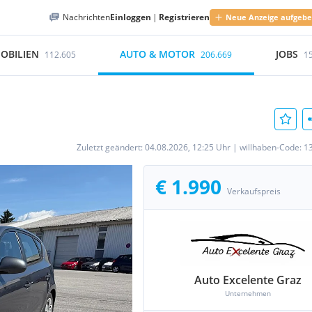
Nachrichten
Einloggen
|
Registrieren
Neue Anzeige aufgeb
OBILIEN
AUTO & MOTOR
JOBS
112.605
206.669
1
Zuletzt geändert:
04.08.2026, 12:25 Uhr
|
willhaben-Code:
1
€ 1.990
Verkaufspreis
Auto Excelente Graz
Unternehmen