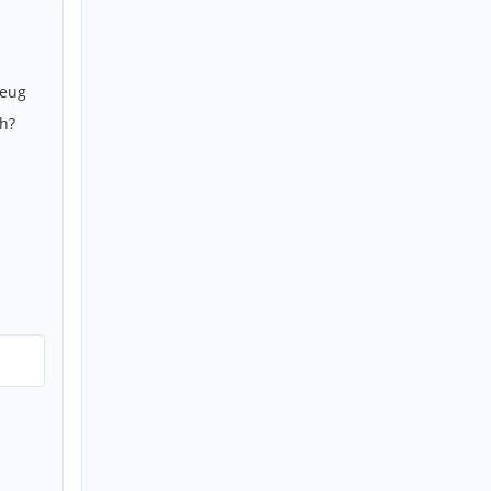
zeug
h?