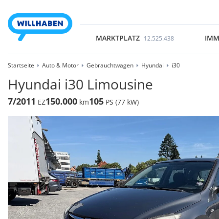
MARKTPLATZ
IMM
12.525.438
Startseite
Auto & Motor
Gebrauchtwagen
Hyundai
i30
Hyundai i30 Limousine
7/2011
150.000
105
EZ
km
PS (77 kW)