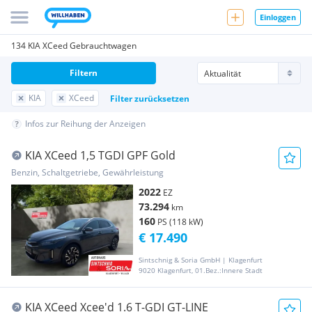
Einloggen
134 KIA XCeed Gebrauchtwagen
Filtern
KIA
XCeed
Filter zurücksetzen
Infos zur Reihung der Anzeigen
KIA XCeed 1,5 TGDI GPF Gold
Benzin, Schaltgetriebe, Gewährleistung
2022
EZ
73.294
km
160
PS (118 kW)
€ 17.490
Sintschnig & Soria GmbH | Klagenfurt
9020 Klagenfurt, 01.Bez.:Innere Stadt
KIA XCeed Xcee'd 1.6 T-GDI GT-LINE