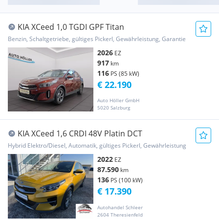
KIA XCeed 1,0 TGDI GPF Titan
Benzin, Schaltgetriebe, gültiges Pickerl, Gewährleistung, Garantie
2026
EZ
917
km
116
PS (85 kW)
€ 22.190
Auto Höller GmbH
5020 Salzburg
KIA XCeed 1,6 CRDI 48V Platin DCT
Hybrid Elektro/Diesel, Automatik, gültiges Pickerl, Gewährleistung
2022
EZ
87.590
km
136
PS (100 kW)
€ 17.390
Autohandel Schleer
2604 Theresienfeld