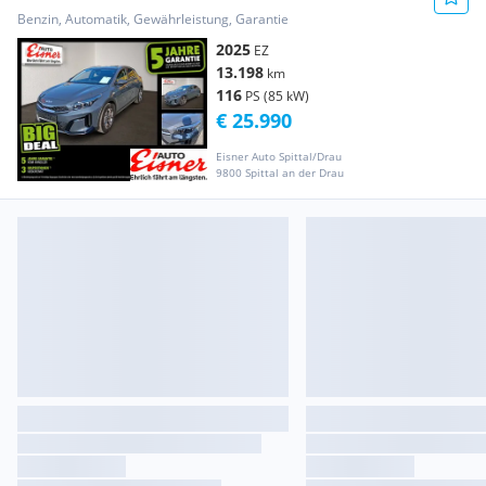
Benzin, Automatik, Gewährleistung, Garantie
2025
EZ
13.198
km
116
PS (85 kW)
€ 25.990
Eisner Auto Spittal/Drau
9800 Spittal an der Drau