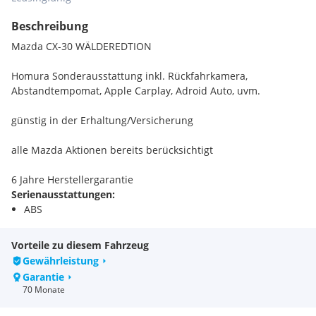
Beschreibung
Mazda CX-30 WÄLDEREDTION
Homura Sonderausstattung inkl. Rückfahrkamera,
Abstandtempomat, Apple Carplay, Adroid Auto, uvm.
günstig in der Erhaltung/Versicherung
alle Mazda Aktionen bereits berücksichtigt
6 Jahre Herstellergarantie
Serienausstattungen:
ABS
Reifenpannen-Reparaturset
Uni-Lackierung
Vorteile zu diesem Fahrzeug
Lederschaltknauf
Gewährleistung
Türgriffe außen in Wagenfarbe
Garantie
6 Jahre Garantie bis 150.000 Kilometer
70 Monate
Beheizbare Vordersitze
Elektronische Parkbremse inkl. Autohold