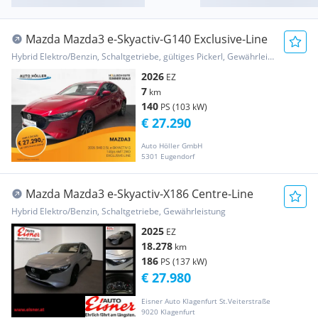
Mazda Mazda3 e-Skyactiv-G140 Exclusive-Line
Hybrid Elektro/Benzin, Schaltgetriebe, gültiges Pickerl, Gewährleistung, Garantie
2026
EZ
7
km
140
PS (103 kW)
€ 27.290
Auto Höller GmbH
5301 Eugendorf
Mazda Mazda3 e-Skyactiv-X186 Centre-Line
Hybrid Elektro/Benzin, Schaltgetriebe, Gewährleistung
2025
EZ
18.278
km
186
PS (137 kW)
€ 27.980
Eisner Auto Klagenfurt St.Veiterstraße
9020 Klagenfurt