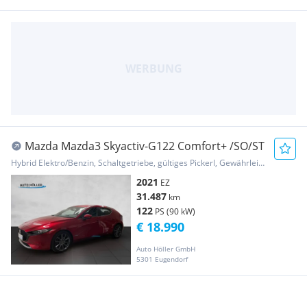
Mazda Mazda3 Skyactiv-G122 Comfort+ /SO/ST
Hybrid Elektro/Benzin, Schaltgetriebe, gültiges Pickerl, Gewährleistung, Garantie
2021
EZ
31.487
km
122
PS (90 kW)
€ 18.990
Auto Höller GmbH
5301 Eugendorf