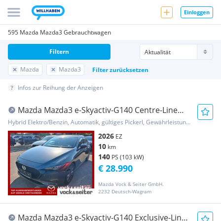
Einloggen
595 Mazda Mazda3 Gebrauchtwagen
Filtern
Mazda
Mazda3
Filter zurücksetzen
Infos zur Reihung der Anzeigen
Mazda Mazda3 e-Skyactiv-G140 Centre-Line
Aut.
Hybrid Elektro/Benzin, Automatik, gültiges Pickerl, Gewährleistung, Garantie
2026
EZ
10
km
140
PS (103 kW)
€ 28.990
Mazda Vock & Seiter GmbH.
2232 Deutsch-Wagram
Mazda Mazda3 e-Skyactiv-G140 Exclusive-Line