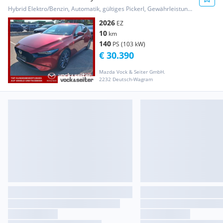
Aut.
Hybrid Elektro/Benzin, Automatik, gültiges Pickerl, Gewährleistung, Garantie
2026
EZ
10
km
140
PS (103 kW)
€ 30.390
Mazda Vock & Seiter GmbH.
2232 Deutsch-Wagram