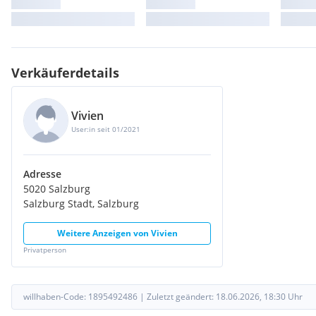
Verkäuferdetails
Vivien
User:in seit 01/2021
Adresse
5020 Salzburg
Salzburg Stadt, Salzburg
Weitere Anzeigen von
Vivien
Privatperson
willhaben-Code:
1895492486
|
Zuletzt geändert:
18.06.2026, 18:30
Uhr