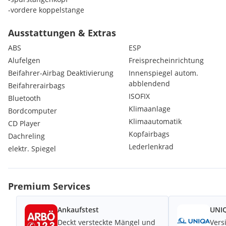
-vordere koppelstange
-wasserpumpe
-keilriemensatz
Ausstattungen & Extras
-dichtungsatz motor
ABS
ESP
-steuerkettensatz
Alufelgen
Freisprecheinrichtung
Beifahrer-Airbag Deaktivierung
Innenspiegel autom.
Kein Rost.
abblendend
Beifahrerairbags
DPF fehlt!
ISOFIX
Bluetooth
Klimaanlage
Bordcomputer
Klimaautomatik
CD Player
Kopfairbags
Dachreling
Lederlenkrad
elektr. Spiegel
Premium Services
Ankaufstest
UNIQ
Deckt versteckte Mängel und
Vers