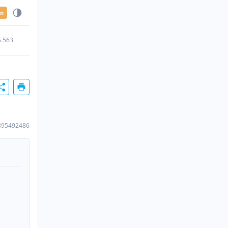
en
5.563
895492486