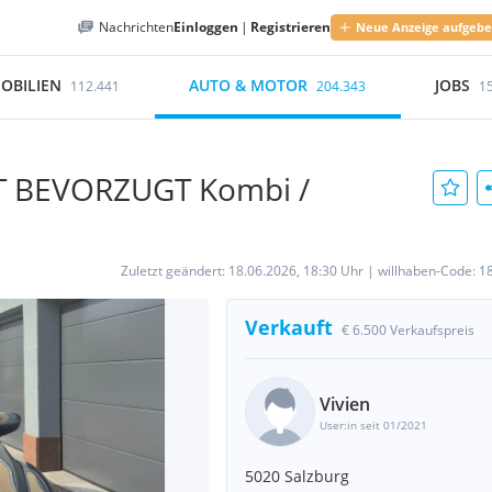
Nachrichten
Einloggen
|
Registrieren
Neue Anzeige aufgeb
OBILIEN
AUTO & MOTOR
JOBS
112.441
204.343
1
T BEVORZUGT Kombi /
Zuletzt geändert:
18.06.2026, 18:30 Uhr
|
willhaben-Code:
1
Verkauft
€ 6.500 Verkaufspreis
Vivien
User:in seit 01/2021
5020 Salzburg