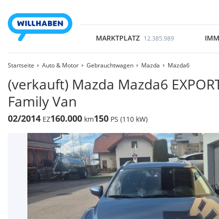
MARKTPLATZ
IMM
12.385.989
Startseite
Auto & Motor
Gebrauchtwagen
Mazda
Mazda6
(verkauft) Mazda Mazda6 EXPOR
Family Van
02/2014
160.000
150
EZ
km
PS (110 kW)