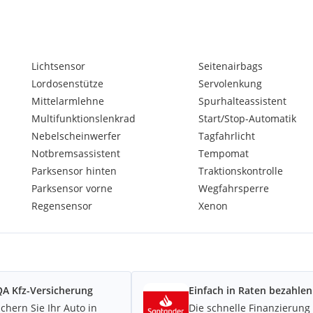
Lichtsensor
Seitenairbags
Lordosenstütze
Servolenkung
Mittelarmlehne
Spurhalteassistent
Multifunktionslenkrad
Start/Stop-Automatik
Nebelscheinwerfer
Tagfahrlicht
Notbremsassistent
Tempomat
Parksensor hinten
Traktionskontrolle
Parksensor vorne
Wegfahrsperre
Regensensor
Xenon
A Kfz-Versicherung
Einfach in Raten bezahlen
ichern Sie Ihr Auto in
Die schnelle Finanzierung 