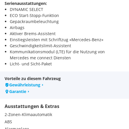
Serienausstattungen:
DYNAMIC SELECT
ECO Start-Stopp-Funktion
Gepäckraumbeleuchtung
Airbags
Aktiver Brems-Assistent
Einstiegsleisten mit Schriftzug »Mercedes-Benz«
Geschwindigkeitslimit-Assistent
Kommunikationsmodul (LTE) für die Nutzung von
Mercedes me connect Diensten
Licht- und Sicht-Paket
Vorrüstung für Car Sharing
Style Line
Vorteile zu diesem Fahrzeug
Sitzlehnen im Fond klappbar
Gewährleistung
12-V-Steckdose in Spontanablage
Garantie
Brillenfach für Fahrer
Europaserie
Ausstattungen & Extras
Klappbare Armauflage in Mittelkonsole für Fahrer und
Beifahrer
2-Zonen-Klimaautomatik
Vorrüstung für Fahrzeug Monitoring
ABS
Vorrüstung für Fahrzeug Setup
Alarmanlage