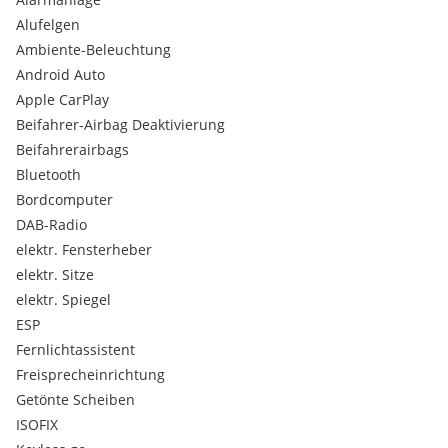
Armlehne im Fond
Alufelgen
Bordkanten-sowie Fensterlinienzierstab in Schwarz matt
Ladeboden höhenverstellbar und entnehmbar
Ambiente-Beleuchtung
Sitzkomfort-Paket
Android Auto
Vorrüstung für Live Traffic Information
Apple CarPlay
Zierelement Carbonoptik
Beifahrer-Airbag Deaktivierung
Style Exterieur
Beifahrerairbags
Style Interieur
Bluetooth
Bordcomputer
DAB-Radio
elektr. Fensterheber
elektr. Sitze
elektr. Spiegel
ESP
Fernlichtassistent
Freisprecheinrichtung
Getönte Scheiben
ISOFIX