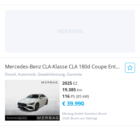
Mercedes-Benz CLA-Klasse CLA 180d Coupe Entry
Aut.
Diesel, Automatik, Gewährleistung, Garantie
2025
EZ
19.385
km
116
PS (85 kW)
€ 39.990
Merbag GmbH Standort Brunn
2345 Brunn am Gebirge