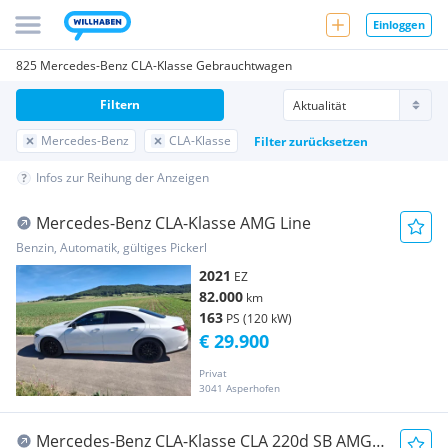
Einloggen
825 Mercedes-Benz CLA-Klasse Gebrauchtwagen
Filtern
Mercedes-Benz
CLA-Klasse
Filter zurücksetzen
Infos zur Reihung der Anzeigen
Mercedes-Benz CLA-Klasse AMG Line
Benzin, Automatik, gültiges Pickerl
2021
EZ
82.000
km
163
PS (120 kW)
€ 29.900
Privat
3041 Asperhofen
Mercedes-Benz CLA-Klasse CLA 220d SB AMG-