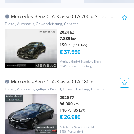
Mercedes-Benz CLA-Klasse CLA 200 d Shooting
Brake Aut.
Diesel, Automatik, Gewährleistung, Garantie
2024
EZ
7.839
km
150
PS (110 kW)
€ 37.990
Merbag GmbH Standort Brunn
2345 Brunn am Gebirge
Mercedes-Benz CLA-Klasse CLA 180 d
Progessive (EURO 6d-TEMP) (118.303) ...
Diesel, Automatik, gültiges Pickerl, Gewährleistung, Garantie
2020
EZ
96.000
km
116
PS (85 kW)
€ 26.980
Autohaus Neustift GmbH
2486 Pottendorf