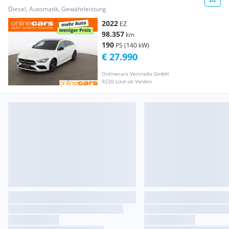
Line Aut LED SKY RADAR LEDER
Diesel, Automatik, Gewährleistung
2022
EZ
98.357
km
190
PS (140 kW)
€ 27.990
Onlinecars Vertriebs GmbH
9220 Lind ob Velden