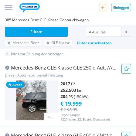
Einloggen
385 Mercedes-Benz GLE-Klasse Gebrauchtwagen
Filtern
Mercedes-Benz
GLE-Klasse
Filter zurücksetzen
Infos zur Reihung der Anzeigen
Mercedes-Benz GLE-Klasse GLE 250 d Aut. ///
SERVICE NEU /// FINANZIERUNG...
Diesel, Automatik, Gewährleistung
2017
EZ
Aktion
252.503
km
204
PS (150 kW)
€ 19.999
€ 23.999
Hayat Gruppe
1220 Wien, 22. Bezirk, Donaustadt
Mercedes-Benz GLE-Klasse GLE 400 d 4Matic