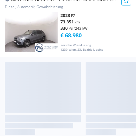
Aut.
Diesel, Automatik, Gewährleistung
2023
EZ
73.351
km
330
PS (243 kW)
€ 68.980
Porsche Wien-Liesing
1230 Wien, 23. Bezirk, Liesing