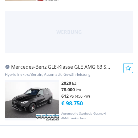
Mercedes-Benz GLE-Klasse GLE AMG 63 S
4Matic+ Aut.
Hybrid Elektro/Benzin, Automatik, Gewährleistung
2020
EZ
78.000
km
612
PS (450 kW)
€ 98.750
Automobile Swoboda GesmbH
4664 Laakirchen