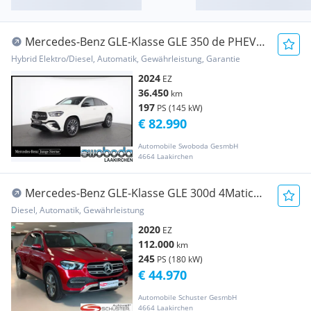
Mercedes-Benz GLE-Klasse GLE 350 de PHEV
Coupé 4MATIC Aut.
Hybrid Elektro/Diesel, Automatik, Gewährleistung, Garantie
2024
EZ
36.450
km
197
PS (145 kW)
€ 82.990
Automobile Swoboda GesmbH
4664 Laakirchen
Mercedes-Benz GLE-Klasse GLE 300d 4Matic
*AHK*360GRAD*DESIGNO
Diesel, Automatik, Gewährleistung
2020
EZ
112.000
km
245
PS (180 kW)
€ 44.970
Automobile Schuster GesmbH
4664 Laakirchen