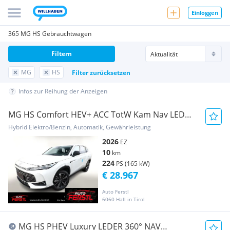
Einloggen
365 MG HS Gebrauchtwagen
Filtern
MG
HS
Filter zurücksetzen
Infos zur Reihung der Anzeigen
MG HS Comfort HEV+ ACC TotW Kam Nav LED
Keyl 19Z
Hybrid Elektro/Benzin, Automatik, Gewährleistung
2026
EZ
10
km
224
PS (165 kW)
€ 28.967
Auto Ferstl
6060 Hall in Tirol
MG HS PHEV Luxury LEDER 360° NAV