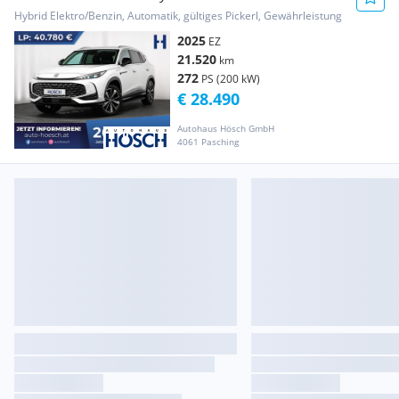
ASSISTENZ
Hybrid Elektro/Benzin, Automatik, gültiges Pickerl, Gewährleistung
2025
EZ
21.520
km
272
PS (200 kW)
€ 28.490
Autohaus Hösch GmbH
4061 Pasching