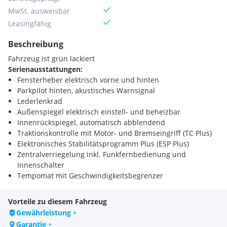
MwSt. ausweisbar
Leasingfähig
Beschreibung
Fahrzeug ist grün lackiert
Serienausstattungen:
Fensterheber elektrisch vorne und hinten
Parkpilot hinten, akustisches Warnsignal
Lederlenkrad
Außenspiegel elektrisch einstell- und beheizbar
Innenrückspiegel, automatisch abblendend
Traktionskontrolle mit Motor- und Bremseingriff (TC Plus)
Elektronisches Stabilitätsprogramm Plus (ESP Plus)
Zentralverriegelung inkl. Funkfernbedienung und
Innenschalter
Tempomat mit Geschwindigkeitsbegrenzer
Multimedia Navi
Airbagsystem: Frontairbags, Fahrer und Beifahrer, Brust-
Vorteile zu diesem Fahrzeug
Becken-Seitenairbags, Fahrer und Beifahrer
Gewährleistung
Servolenkung, geschwindigkeitsabhängig
Garantie