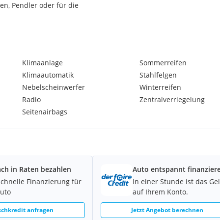
en, Pendler oder für die
neuert, darunter:
Klimaanlage
Sommerreifen
Klimaautomatik
Stahlfelgen
Nebelscheinwerfer
Winterreifen
Radio
Zentralverriegelung
Seitenairbags
.
t. Winterreifen Woche
ach in Raten bezahlen
Auto entspannt finanzier
d ein paar Reparaturen
ideal als günstiges Alltags-
schnelle Finanzierung für
In einer Stunde ist das Ge
Auto
auf Ihrem Konto.
chkredit anfragen
Jetzt Angebot berechnen
, ansonsten hat es meistens