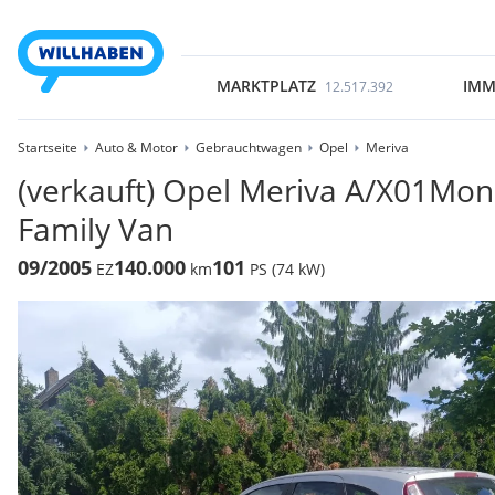
MARKTPLATZ
IMM
12.517.392
Startseite
Auto & Motor
Gebrauchtwagen
Opel
Meriva
(verkauft) Opel Meriva A/X01Mon
Family Van
09/2005
140.000
101
EZ
km
PS (74 kW)