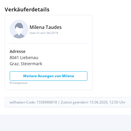
Verkäuferdetails
Milena Taudes
User:in seit 06/2018
Adresse
8041 Liebenau
Graz, Steiermark
Weitere Anzeigen von
Milena
Privatperson
willhaben-Code:
1558988818
|
Zuletzt geändert:
15.06.2026, 12:50
Uhr