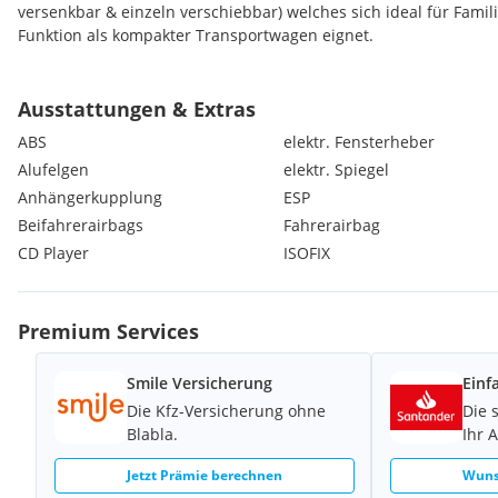
versenkbar & einzeln verschiebbar) welches sich ideal für Famili
Funktion als kompakter Transportwagen eignet.
Zudem wurden in den letzten 2 Jahren einige Verschleißteile er
Ausstattungen & Extras
• Lichtmaschine (2024)
ABS
elektr. Fensterheber
• Bremsen (2025)
Alufelgen
elektr. Spiegel
• Batterie (2025)
Anhängerkupplung
ESP
• Wasserpumpe (2025)
• Klimaanlage (2024)
Beifahrerairbags
Fahrerairbag
CD Player
ISOFIX
Der Zahnriemen wurde zuletzt bei ca. 100.000km/2020 gemacht
Das Auto ist 8-fach Bereift, beide Sätze sind auf Felgen montier
Premium Services
20/2023, Sommerreifen Woche 45/2022.
Smile Versicherung
Einf
Pickerl ist gültig bis 09/2026, mit ein bisschen Liebe, Pflege un
bekommt man aber ein fahrbereites und zuverlässiges Fahrzeug, 
Die Kfz-Versicherung ohne
Die 
oder Anfängerfahrzeug :-)
Blabla.
Ihr 
Jetzt Prämie berechnen
Wuns
Service wurde jedes Jahr gemacht, 2024 zuletzt in der Werkstatt