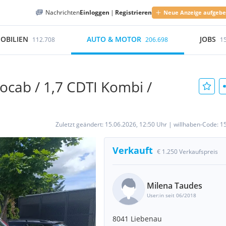
Nachrichten
Einloggen
|
Registrieren
Neue Anzeige aufgeb
OBILIEN
AUTO & MOTOR
JOBS
112.708
206.698
1
ocab / 1,7 CDTI Kombi /
Zuletzt geändert:
15.06.2026, 12:50 Uhr
|
willhaben-Code:
1
Verkauft
€ 1.250 Verkaufspreis
Milena Taudes
User:in seit 06/2018
8041 Liebenau