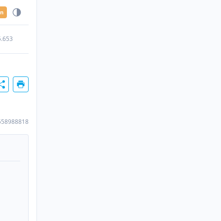
en
5.653
558988818