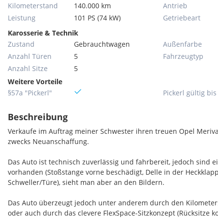
Kilometerstand
140.000 km
Antrieb
Leistung
101 PS (74 kW)
Getriebeart
Karosserie & Technik
Zustand
Gebrauchtwagen
Außenfarbe
Anzahl Türen
5
Fahrzeugtyp
Anzahl Sitze
5
Weitere Vorteile
§57a "Pickerl"
Pickerl gültig bis
Beschreibung
Verkaufe im Auftrag meiner Schwester ihren treuen Opel Meriva
zwecks Neuanschaffung.
Das Auto ist technisch zuverlässig und fahrbereit, jedoch sind
vorhanden (Stoßstange vorne beschädigt, Delle in der Heckklapp
Schweller/Türe), sieht man aber an den Bildern.
Das Auto überzeugt jedoch unter anderem durch den Kilomete
oder auch durch das clevere FlexSpace-Sitzkonzept (Rücksitze 