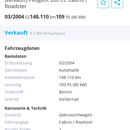
Roadster
03/2004
148.110
109
EZ
km
PS (80 kW)
Verkauft
€ 3.300 Verkaufspreis
Fahrzeugdaten
Basisdaten
Erstzulassung
03/2004
Getriebeart
Automatik
Kilometerstand
148.110 km
Leistung
109 PS (80 kW)
Treibstoff
Benzin
Antrieb
Vorderrad
Karosserie & Technik
Zustand
Gebrauchtwagen
Fahrzeugtyp
Cabrio / Roadster
Anzahl Türen
2