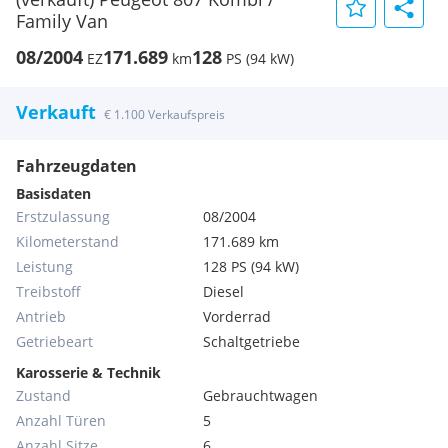
Family Van
08/2004
171.689
128
EZ
km
PS (94 kW)
Verkauft
€ 1.100 Verkaufspreis
Fahrzeugdaten
Basisdaten
Erstzulassung
08/2004
Kilometerstand
171.689 km
Leistung
128 PS (94 kW)
Treibstoff
Diesel
Antrieb
Vorderrad
Getriebeart
Schaltgetriebe
Karosserie & Technik
Zustand
Gebrauchtwagen
Anzahl Türen
5
Anzahl Sitze
6