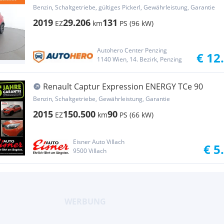
Benzin, Schaltgetriebe, gültiges Pickerl, Gewährleistung, Garantie
2019
29.206
131
EZ
km
PS (96 kW)
Autohero Center Penzing
€ 12
1140 Wien, 14. Bezirk, Penzing
Renault Captur Expression ENERGY TCe 90
Benzin, Schaltgetriebe, Gewährleistung, Garantie
2015
150.500
90
EZ
km
PS (66 kW)
Eisner Auto Villach
€ 5
9500 Villach