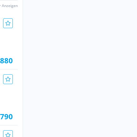
er Anzeigen
.880
.790