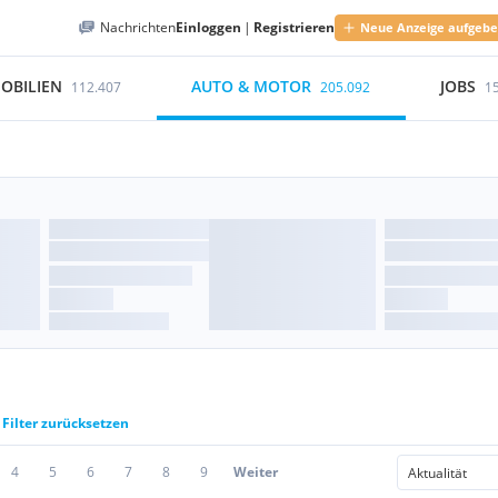
Nachrichten
Einloggen
|
Registrieren
Neue Anzeige aufgeb
OBILIEN
AUTO & MOTOR
JOBS
112.407
205.092
1
Filter zurücksetzen
4
5
6
7
8
9
Weiter