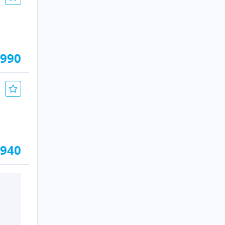
.990
.940