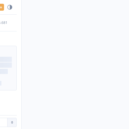
en
5.681