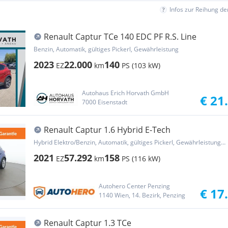
Infos zur Reihung d
Renault Captur TCe 140 EDC PF R.S. Line
Benzin, Automatik, gültiges Pickerl, Gewährleistung
2023
22.000
140
EZ
km
PS (103 kW)
Autohaus Erich Horvath GmbH
€ 21
7000 Eisenstadt
Renault Captur 1.6 Hybrid E-Tech
Hybrid Elektro/Benzin, Automatik, gültiges Pickerl, Gewährleistung, Garantie
2021
57.292
158
EZ
km
PS (116 kW)
Autohero Center Penzing
€ 17
1140 Wien, 14. Bezirk, Penzing
Renault Captur 1.3 TCe