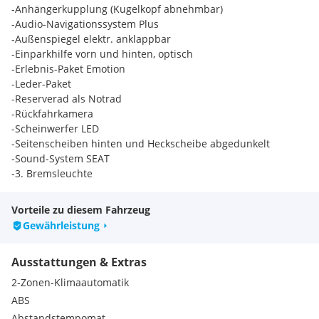
-Anhängerkupplung (Kugelkopf abnehmbar)
-Audio-Navigationssystem Plus
-Außenspiegel elektr. anklappbar
-Einparkhilfe vorn und hinten, optisch
-Erlebnis-Paket Emotion
-Leder-Paket
-Reserverad als Notrad
-Rückfahrkamera
-Scheinwerfer LED
-Seitenscheiben hinten und Heckscheibe abgedunkelt
-Sound-System SEAT
-3. Bremsleuchte
-Ablage-Paket
-Airbag Beifahrerseite abschaltbar
Vorteile zu diesem Fahrzeug
-Airbag Fahrer-/Beifahrerseite
Gewährleistung
-Anti-Blockier-System (ABS)
-Antriebs-Schlupfregelung (ASR)
Ausstattungen & Extras
-Antriebsart: Allradantrieb
-Außenspiegel elektr. verstell- und heizbar, beide
2-Zonen-Klimaautomatik
-Außenspiegel und Türgriffe außen in Wagenfarbe
ABS
-Außentemperaturanzeige
Abstandstempomat