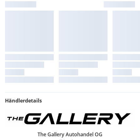
Stoßfänger im Offroad-Design
LED-Innenraumbeleuchtung inkl. Multicolour-
Ambientebeleuchtung
Armlehne hinten inkl. Durchreiche
Doppelrohr-Auspuffanlage links sichtbar
Felgen Alu 7J x 17'' 'X-Perience', Reifen 205/55 R17
Schlechtwege-Fahrwerk (+28 mm)
Aluminium Einstiegsleisten X-Perience
Händlerdetails
The Gallery Autohandel OG