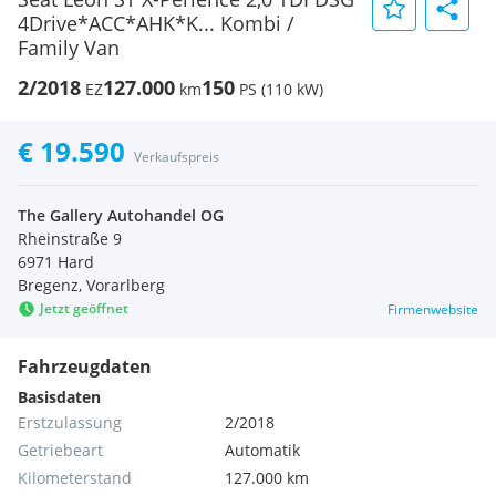
4Drive*ACC*AHK*K... Kombi /
Family Van
2/2018
127.000
150
EZ
km
PS (110 kW)
€ 19.590
Verkaufspreis
The Gallery Autohandel OG
Rheinstraße 9
6971 Hard
Bregenz, Vorarlberg
Jetzt geöffnet
Firmenwebsite
Fahrzeugdaten
Basisdaten
Erstzulassung
2/2018
Getriebeart
Automatik
Kilometerstand
127.000 km