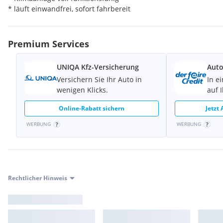
* läuft einwandfrei, sofort fahrbereit
* Besichtigung möglich
Privatverkauf, daher keine Gewährleistung, Garantie oder Rück
Premium Services
UNIQA Kfz-Versicherung
Auto
Versichern Sie Ihr Auto in
In e
wenigen Klicks.
auf 
Online-Rabatt sichern
Jetzt
WERBUNG
WERBUNG
Rechtlicher Hinweis