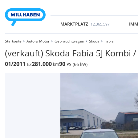
MARKTPLATZ
IMM
12.365.597
Startseite
Auto & Motor
Gebrauchtwagen
Skoda
Fabia
(verkauft) Skoda Fabia 5J Kombi /
01/2011
281.000
90
EZ
km
PS (66 kW)