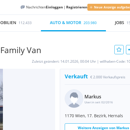
Nachrichten
Einloggen
|
Registrieren
Neue Anzeige aufgeb
OBILIEN
AUTO & MOTOR
JOBS
112.433
203.980
1
 Family Van
Zuletzt geändert:
14.01.2026, 00:04 Uhr
|
willhaben-Code:
1
Verkauft
€ 2.000 Verkaufspreis
Markus
User:in seit 02/2016
1170 Wien, 17. Bezirk, Hernals
Weitere Anzeigen von
Markus