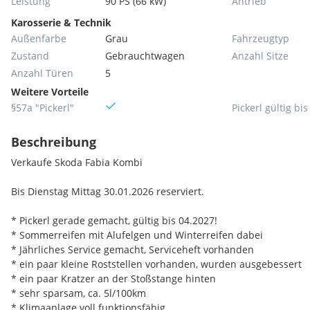
Leistung
90 PS (66 kW)
Antrieb
Karosserie & Technik
Außenfarbe
Grau
Fahrzeugtyp
Zustand
Gebrauchtwagen
Anzahl Sitze
Anzahl Türen
5
Weitere Vorteile
§57a "Pickerl"
Pickerl gültig bis
Beschreibung
Verkaufe Skoda Fabia Kombi
Bis Dienstag Mittag 30.01.2026 reserviert.
* Pickerl gerade gemacht, gültig bis 04.2027!
* Sommerreifen mit Alufelgen und Winterreifen dabei
* Jährliches Service gemacht, Serviceheft vorhanden
* ein paar kleine Roststellen vorhanden, wurden ausgebessert
* ein paar Kratzer an der Stoßstange hinten
* sehr sparsam, ca. 5l/100km
* Klimaanlage voll funktionsfähig