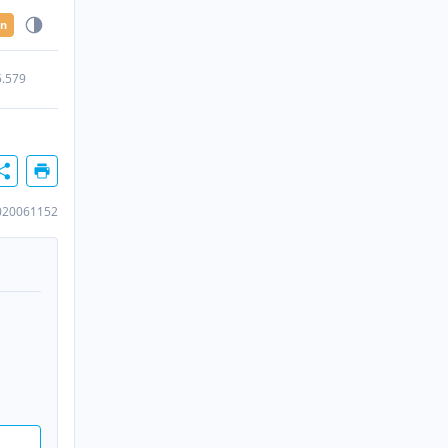
en
5.579
020061152